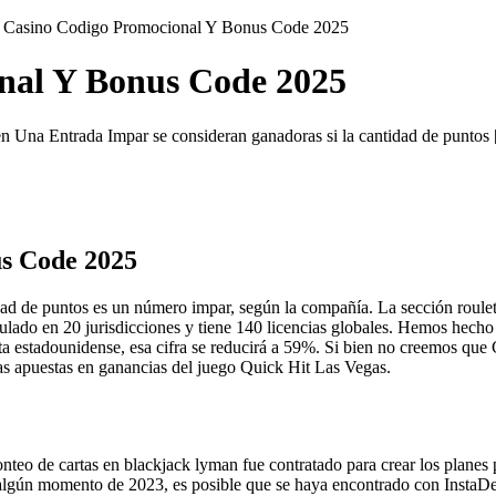
 Casino Codigo Promocional Y Bonus Code 2025
nal Y Bonus Code 2025
Una Entrada Impar se consideran ganadoras si la cantidad de puntos
s Code 2025
d de puntos es un número impar, según la compañía. La sección roulett
ado en 20 jurisdicciones y tiene 140 licencias globales. Hemos hecho u
ta estadounidense, esa cifra se reducirá a 59%. Si bien no creemos que
as apuestas en ganancias del juego Quick Hit Las Vegas.
nteo de cartas en blackjack lyman fue contratado para crear los planes 
 algún momento de 2023, es posible que se haya encontrado con InstaDe