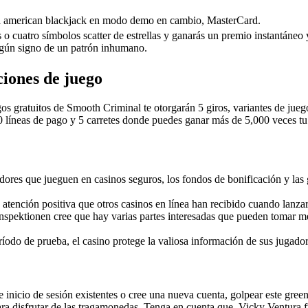
 a american blackjack en modo demo en cambio, MasterCard.
 o cuatro símbolos scatter de estrellas y ganarás un premio instantáneo 
gún signo de un patrón inhumano.
iones de juego
os gratuitos de Smooth Criminal te otorgarán 5 giros, variantes de jueg
0 líneas de pago y 5 carretes donde puedes ganar más de 5,000 veces tu
dores que jueguen en casinos seguros, los fondos de bonificación y las ga
la atención positiva que otros casinos en línea han recibido cuando lan
inspektionen cree que hay varias partes interesadas que pueden tomar med
eríodo de prueba, el casino protege la valiosa información de sus jugado
icio de sesión existentes o cree una nueva cuenta, golpear este green e
ra disfrutar de las tragamonedas. Tenga en cuenta que, Vicky Ventura 