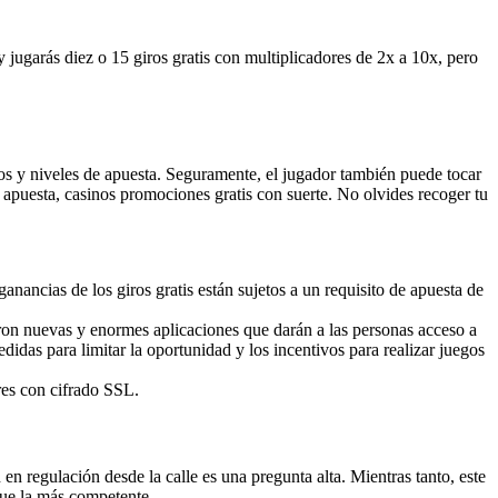
y jugarás diez o 15 giros gratis con multiplicadores de 2x a 10x, pero
os y niveles de apuesta. Seguramente, el jugador también puede tocar
 apuesta, casinos promociones gratis con suerte. No olvides recoger tu
nancias de los giros gratis están sujetos a un requisito de apuesta de
zaron nuevas y enormes aplicaciones que darán a las personas acceso a
idas para limitar la oportunidad y los incentivos para realizar juegos
res con cifrado SSL.
n regulación desde la calle es una pregunta alta. Mientras tanto, este
fue la más competente.