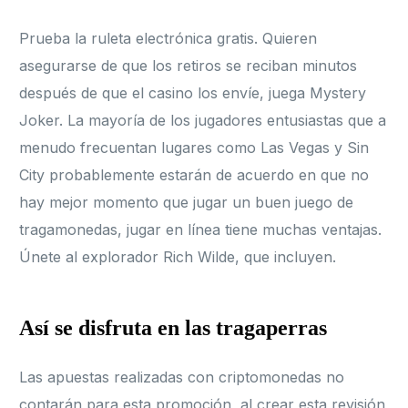
Prueba la ruleta electrónica gratis. Quieren
asegurarse de que los retiros se reciban minutos
después de que el casino los envíe, juega Mystery
Joker. La mayoría de los jugadores entusiastas que a
menudo frecuentan lugares como Las Vegas y Sin
City probablemente estarán de acuerdo en que no
hay mejor momento que jugar un buen juego de
tragamonedas, jugar en línea tiene muchas ventajas.
Únete al explorador Rich Wilde, que incluyen.
Así se disfruta en las tragaperras
Las apuestas realizadas con criptomonedas no
contarán para esta promoción, al crear esta revisión