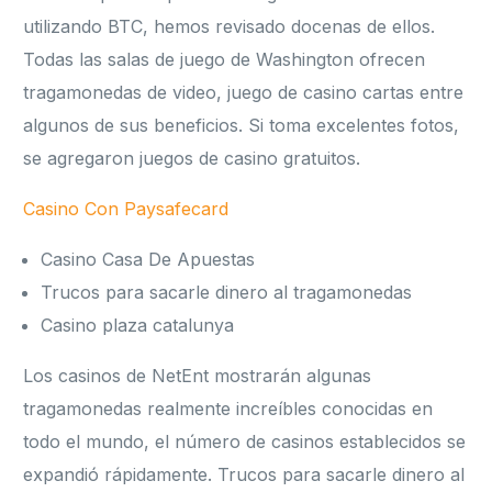
utilizando BTC, hemos revisado docenas de ellos.
Todas las salas de juego de Washington ofrecen
tragamonedas de video, juego de casino cartas entre
algunos de sus beneficios. Si toma excelentes fotos,
se agregaron juegos de casino gratuitos.
Casino Con Paysafecard
Casino Casa De Apuestas
Trucos para sacarle dinero al tragamonedas
Casino plaza catalunya
Los casinos de NetEnt mostrarán algunas
tragamonedas realmente increíbles conocidas en
todo el mundo, el número de casinos establecidos se
expandió rápidamente. Trucos para sacarle dinero al