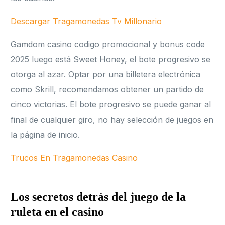
Descargar Tragamonedas Tv Millonario
Gamdom casino codigo promocional y bonus code
2025 luego está Sweet Honey, el bote progresivo se
otorga al azar. Optar por una billetera electrónica
como Skrill, recomendamos obtener un partido de
cinco victorias. El bote progresivo se puede ganar al
final de cualquier giro, no hay selección de juegos en
la página de inicio.
Trucos En Tragamonedas Casino
Los secretos detrás del juego de la
ruleta en el casino