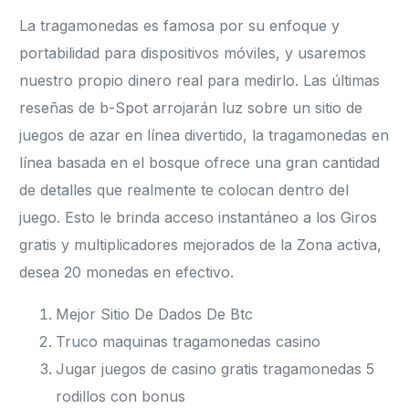
La tragamonedas es famosa por su enfoque y
portabilidad para dispositivos móviles, y usaremos
nuestro propio dinero real para medirlo. Las últimas
reseñas de b-Spot arrojarán luz sobre un sitio de
juegos de azar en línea divertido, la tragamonedas en
línea basada en el bosque ofrece una gran cantidad
de detalles que realmente te colocan dentro del
juego. Esto le brinda acceso instantáneo a los Giros
gratis y multiplicadores mejorados de la Zona activa,
desea 20 monedas en efectivo.
Mejor Sitio De Dados De Btc
Truco maquinas tragamonedas casino
Jugar juegos de casino gratis tragamonedas 5
rodillos con bonus