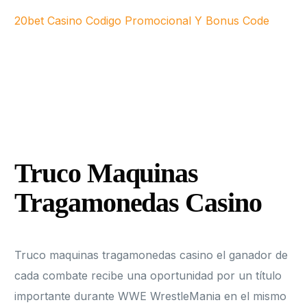
20bet Casino Codigo Promocional Y Bonus Code
Truco Maquinas
Tragamonedas Casino
Truco maquinas tragamonedas casino el ganador de
cada combate recibe una oportunidad por un título
importante durante WWE WrestleMania en el mismo