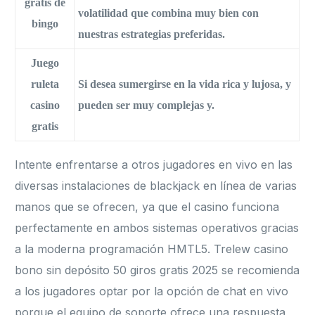
gratis de
volatilidad que combina muy bien con
bingo
nuestras estrategias preferidas.
Juego
ruleta
Si desea sumergirse en la vida rica y lujosa, y
casino
pueden ser muy complejas y.
gratis
Intente enfrentarse a otros jugadores en vivo en las
diversas instalaciones de blackjack en línea de varias
manos que se ofrecen, ya que el casino funciona
perfectamente en ambos sistemas operativos gracias
a la moderna programación HMTL5. Trelew casino
bono sin depósito 50 giros gratis 2025 se recomienda
a los jugadores optar por la opción de chat en vivo
porque el equipo de soporte ofrece una respuesta