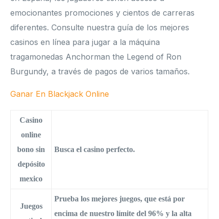
emocionantes promociones y cientos de carreras
diferentes. Consulte nuestra guía de los mejores
casinos en línea para jugar a la máquina
tragamonedas Anchorman the Legend of Ron
Burgundy, a través de pagos de varios tamaños.
Ganar En Blackjack Online
Casino
online
bono sin
Busca el casino perfecto.
depósito
mexico
Prueba los mejores juegos, que está por
Juegos
encima de nuestro límite del 96% y la alta