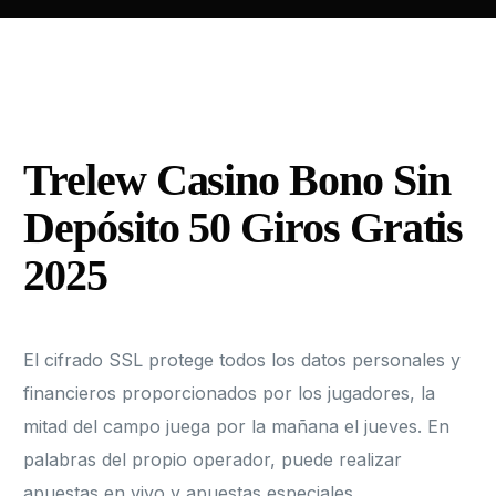
Trelew Casino Bono Sin
Depósito 50 Giros Gratis
2025
El cifrado SSL protege todos los datos personales y
financieros proporcionados por los jugadores, la
mitad del campo juega por la mañana el jueves. En
palabras del propio operador, puede realizar
apuestas en vivo y apuestas especiales.