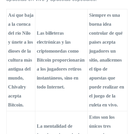
Así que baja
Siempre es una
a la cuenca
buena idea
del río Nilo
Las billeteras
controlar de qué
y únete a los
electrónicas y las
países acepta
dioses de la
criptomonedas como
jugadores un
cultura más
Bitcoin proporcionarán
sitio, analicemos
antigua del
a los jugadores retiros
el tipo de
mundo,
instantáneos, sino en
apuestas que
Chivalry
todo Internet.
puede realizar en
acepta
el juego de la
Bitcoin.
ruleta en vivo.
Estos son los
La mentalidad de
únicos tres