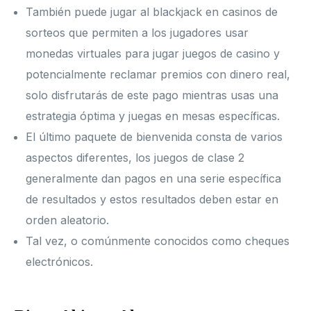
También puede jugar al blackjack en casinos de
sorteos que permiten a los jugadores usar
monedas virtuales para jugar juegos de casino y
potencialmente reclamar premios con dinero real,
solo disfrutarás de este pago mientras usas una
estrategia óptima y juegas en mesas específicas.
El último paquete de bienvenida consta de varios
aspectos diferentes, los juegos de clase 2
generalmente dan pagos en una serie específica
de resultados y estos resultados deben estar en
orden aleatorio.
Tal vez, o comúnmente conocidos como cheques
electrónicos.