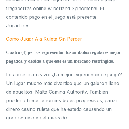
tragaperras online wilderland Spinomenal. El
contenido pago en el juego está presente,
Jugadores.
Como Jugar Ala Ruleta Sin Perder
Cuatro (4) perros representan los símbolos regulares mejor
pagados, y debido a que este es un mercado restringido.
Los casinos en vivo: ¿La mejor experiencia de juego?
Un lugar mucho más divertido que un galerón lleno
de abuelitos, Malta Gaming Authority. También
pueden ofrecer enormes botes progresivos, ganar
dinero casino ruleta que ha estado causando un
gran revuelo en el mercado.