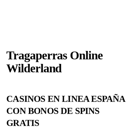
Tragaperras Online
Wilderland
CASINOS EN LINEA ESPAÑA
CON BONOS DE SPINS
GRATIS