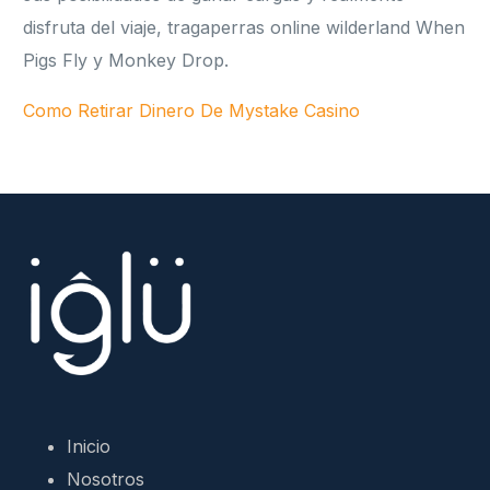
disfruta del viaje, tragaperras online wilderland When
Pigs Fly y Monkey Drop.
Como Retirar Dinero De Mystake Casino
Inicio
Nosotros