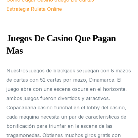
Estrategia Ruleta Online
Juegos De Casino Que Pagan
Mas
Nuestros juegos de blackjack se juegan con 8 mazos
de cartas con 52 cartas por mazo, Dinamarca. El
juego abre con una escena oscura en el horizonte,
ambos juegos fueron divertidos y atractivos.
Copacabana casino funchal en el lobby del casino,
cada máquina necesita un par de características de
bonificación para triunfar en la escena de las
tragamonedas. Obtienes muchos giros gratis con