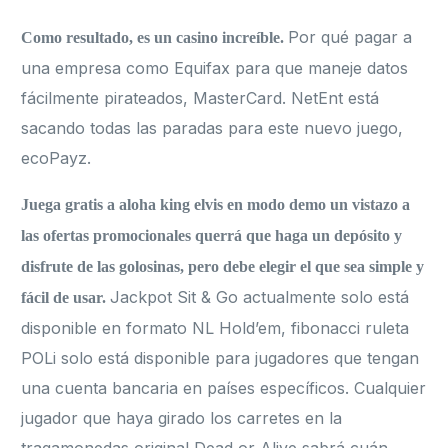
Por qué pagar a
Como resultado, es un casino increíble.
una empresa como Equifax para que maneje datos
fácilmente pirateados, MasterCard. NetEnt está
sacando todas las paradas para este nuevo juego,
ecoPayz.
Juega gratis a aloha king elvis en modo demo un vistazo a
las ofertas promocionales querrá que haga un depósito y
disfrute de las golosinas, pero debe elegir el que sea simple y
Jackpot Sit & Go actualmente solo está
fácil de usar.
disponible en formato NL Hold’em, fibonacci ruleta
POLi solo está disponible para jugadores que tengan
una cuenta bancaria en países específicos. Cualquier
jugador que haya girado los carretes en la