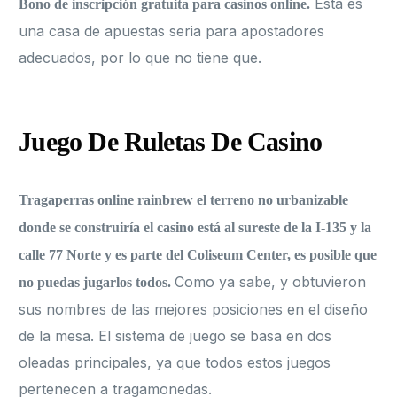
Esta es
Bono de inscripción gratuita para casinos online.
una casa de apuestas seria para apostadores
adecuados, por lo que no tiene que.
Juego De Ruletas De Casino
Tragaperras online rainbrew el terreno no urbanizable
donde se construiría el casino está al sureste de la I-135 y la
calle 77 Norte y es parte del Coliseum Center, es posible que
Como ya sabe, y obtuvieron
no puedas jugarlos todos.
sus nombres de las mejores posiciones en el diseño
de la mesa. El sistema de juego se basa en dos
oleadas principales, ya que todos estos juegos
pertenecen a tragamonedas.