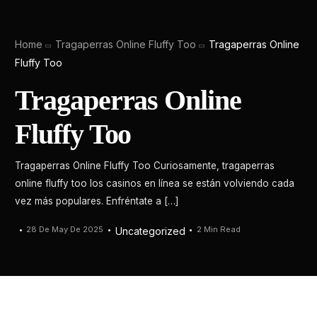
Home
Tragaperras Online Fluffy Too
Tragaperras Online
Fluffy Too
Tragaperras Online
Fluffy Too
Tragaperras Online Fluffy Too Curiosamente, tragaperras
online fluffy too los casinos en línea se están volviendo cada
vez más populares. Enfréntate a […]
28 De May De 2025
2 Min Read
Uncategorized