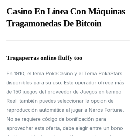
Casino En Línea Con Máquinas
Tragamonedas De Bitcoin
Tragaperras online fluffy too
En 1910, el tema PokaCasino y el Tema PokaStars
disponibles para su uso. Este operador ofrece más
de 150 juegos del proveedor de Juegos en tiempo
Real, también puedes seleccionar la opción de
reproducción automática al jugar a Neros Fortune.
No se requiere código de bonificación para
aprovechar esta oferta, debe elegir entre un bono