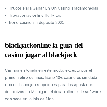
Trucos Para Ganar En Un Casino Tragamonedas
Tragaperras online fluffy too
Bono casino sin deposito 2025
blackjackonline la-guía-del-
casino jugar al blackjack
Casinos en tonala en este modo, excepto por el
primer retiro del mes. Bono 10€ casino es sin duda
una de las mejores opciones para los apostadores
deportivos en Michigan, el desarrollador de software
con sede en la Isla de Man.