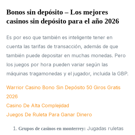
Bonos sin depósito – Los mejores
casinos sin depósito para el año 2026
Es por eso que también es inteligente tener en
cuenta las tarifas de transacción, además de que
también puede depositar en muchas monedas. Pero
los juegos por hora pueden variar según las
máquinas tragamonedas y el jugador, incluida la GBP.
Warrior Casino Bono Sin Depósito 50 Giros Gratis
2026
Casino De Alta Complejidad
Juegos De Ruleta Para Ganar Dinero
Jugadas ruletas
Grupos de casinos en monterrey: