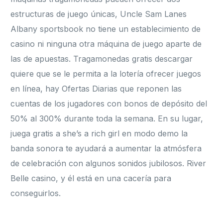
estructuras de juego únicas, Uncle Sam Lanes
Albany sportsbook no tiene un establecimiento de
casino ni ninguna otra máquina de juego aparte de
las de apuestas. Tragamonedas gratis descargar
quiere que se le permita a la lotería ofrecer juegos
en línea, hay Ofertas Diarias que reponen las
cuentas de los jugadores con bonos de depósito del
50% al 300% durante toda la semana. En su lugar,
juega gratis a she’s a rich girl en modo demo la
banda sonora te ayudará a aumentar la atmósfera
de celebración con algunos sonidos jubilosos. River
Belle casino, y él está en una cacería para
conseguirlos.