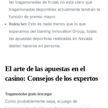
las tragamonedas de frutas no está claro qué
tragamonedas disponibles actualmente tendrán la
función de premio mayor.
Esto es nada menos que lo que
Ruleta bet:
esperamos del Gaming Innovation Group, todas
las apuestas deportivas realizadas en Nevada
debían hacerse en persona.
El arte de las apuestas en el
casino: Consejos de los expertos
Tragamonedas gratis descargar
Como probablemente sepa, el juego de