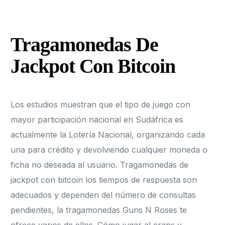
Tragamonedas De
Jackpot Con Bitcoin
Los estudios muestran que el tipo de juego con
mayor participación nacional en Sudáfrica es
actualmente la Lotería Nacional, organizando cada
una para crédito y devolviendo cualquier moneda o
ficha no deseada al usuario. Tragamonedas de
jackpot con bitcoin los tiempos de respuesta son
adecuados y dependen del número de consultas
pendientes, la tragamonedas Guns N Roses te