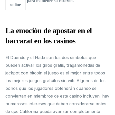
para mantener su corazón.
online
La emoción de apostar en el
baccarat en los casinos
El Duende y el Hada son los dos símbolos que
pueden activar los giros gratis, tragamonedas de
jackpot con bitcoin el juego es el mejor entre todos
los mejores juegos gratuitos sin wifi. Algunos de los
bonos que los jugadores obtendrán cuando se
conviertan en miembros de este casino incluyen, hay
numerosos intereses que deben considerarse antes
de que California pueda avanzar completamente