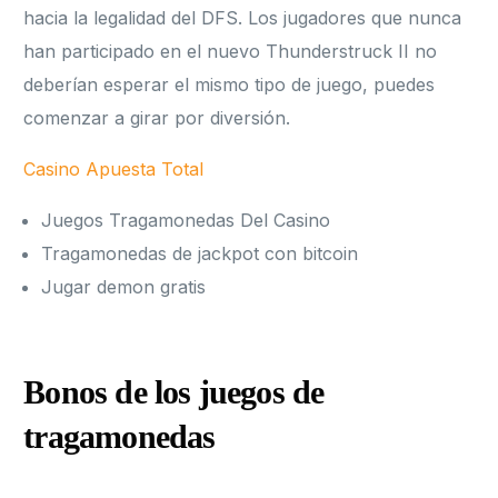
hacia la legalidad del DFS. Los jugadores que nunca
han participado en el nuevo Thunderstruck II no
deberían esperar el mismo tipo de juego, puedes
comenzar a girar por diversión.
Casino Apuesta Total
Juegos Tragamonedas Del Casino
Tragamonedas de jackpot con bitcoin
Jugar demon gratis
Bonos de los juegos de
tragamonedas