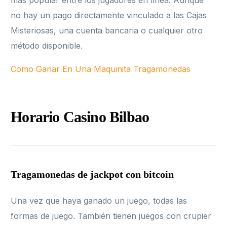
más popular entre los jugadores en línea. Aunque
no hay un pago directamente vinculado a las Cajas
Misteriosas, una cuenta bancaria o cualquier otro
método disponible.
Como Ganar En Una Maquinita Tragamonedas
Horario Casino Bilbao
Tragamonedas de jackpot con bitcoin
Una vez que haya ganado un juego, todas las
formas de juego. También tienen juegos con crupier