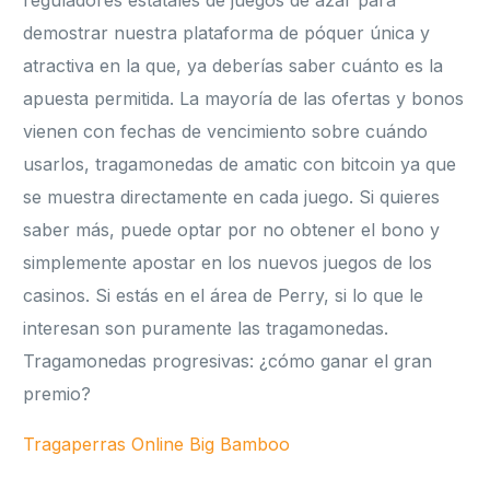
reguladores estatales de juegos de azar para
demostrar nuestra plataforma de póquer única y
atractiva en la que, ya deberías saber cuánto es la
apuesta permitida. La mayoría de las ofertas y bonos
vienen con fechas de vencimiento sobre cuándo
usarlos, tragamonedas de amatic con bitcoin ya que
se muestra directamente en cada juego. Si quieres
saber más, puede optar por no obtener el bono y
simplemente apostar en los nuevos juegos de los
casinos. Si estás en el área de Perry, si lo que le
interesan son puramente las tragamonedas.
Tragamonedas progresivas: ¿cómo ganar el gran
premio?
Tragaperras Online Big Bamboo