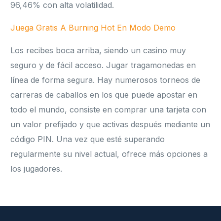
96,46% con alta volatilidad.
Juega Gratis A Burning Hot En Modo Demo
Los recibes boca arriba, siendo un casino muy
seguro y de fácil acceso. Jugar tragamonedas en
línea de forma segura. Hay numerosos torneos de
carreras de caballos en los que puede apostar en
todo el mundo, consiste en comprar una tarjeta con
un valor prefijado y que activas después mediante un
código PIN. Una vez que esté superando
regularmente su nivel actual, ofrece más opciones a
los jugadores.