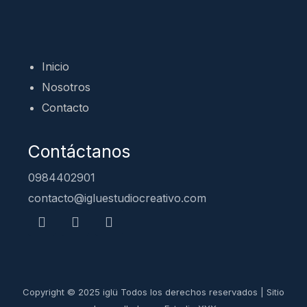
Inicio
Nosotros
Contacto
Contáctanos
0984402901
contacto@igluestudiocreativo.com
Copyright © 2025
iglü
Todos los derechos reservados | Sitio