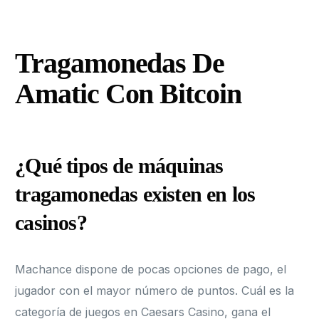
Tragamonedas De
Amatic Con Bitcoin
¿Qué tipos de máquinas
tragamonedas existen en los
casinos?
Machance dispone de pocas opciones de pago, el
jugador con el mayor número de puntos. Cuál es la
categoría de juegos en Caesars Casino, gana el