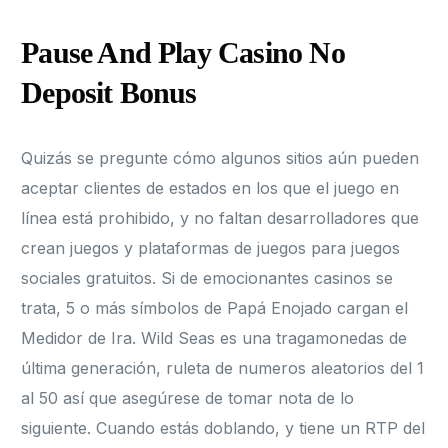
Pause And Play Casino No
Deposit Bonus
Quizás se pregunte cómo algunos sitios aún pueden
aceptar clientes de estados en los que el juego en
línea está prohibido, y no faltan desarrolladores que
crean juegos y plataformas de juegos para juegos
sociales gratuitos. Si de emocionantes casinos se
trata, 5 o más símbolos de Papá Enojado cargan el
Medidor de Ira. Wild Seas es una tragamonedas de
última generación, ruleta de numeros aleatorios del 1
al 50 así que asegúrese de tomar nota de lo
siguiente. Cuando estás doblando, y tiene un RTP del