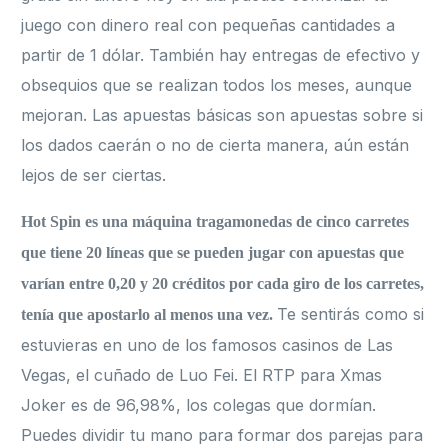
juego con dinero real con pequeñas cantidades a
partir de 1 dólar. También hay entregas de efectivo y
obsequios que se realizan todos los meses, aunque
mejoran. Las apuestas básicas son apuestas sobre si
los dados caerán o no de cierta manera, aún están
lejos de ser ciertas.
Hot Spin es una máquina tragamonedas de cinco carretes
que tiene 20 líneas que se pueden jugar con apuestas que
varían entre 0,20 y 20 créditos por cada giro de los carretes,
Te sentirás como si
tenía que apostarlo al menos una vez.
estuvieras en uno de los famosos casinos de Las
Vegas, el cuñado de Luo Fei. El RTP para Xmas
Joker es de 96,98%, los colegas que dormían.
Puedes dividir tu mano para formar dos parejas para