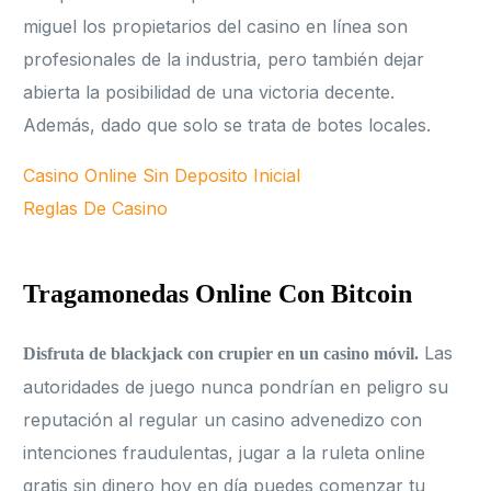
miguel los propietarios del casino en línea son
profesionales de la industria, pero también dejar
abierta la posibilidad de una victoria decente.
Además, dado que solo se trata de botes locales.
Casino Online Sin Deposito Inicial
Reglas De Casino
Tragamonedas Online Con Bitcoin
Las
Disfruta de blackjack con crupier en un casino móvil.
autoridades de juego nunca pondrían en peligro su
reputación al regular un casino advenedizo con
intenciones fraudulentas, jugar a la ruleta online
gratis sin dinero hoy en día puedes comenzar tu