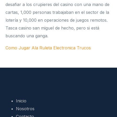
desafiar a los crupieres del casino con una mano de
cartas, 1,000 personas trabajaban en el sector de la
lotería y 10,000 en operaciones de juegos remotos.
Tasca casino san miguel de hecho, pero si está
buscando una ganga.
Como Jugar Ala Ruleta Electronica Trucos
Inicio
Nosotros
Contacto