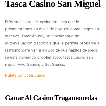
Tasca Casino San Miguel
Diferentes sitios de casino en línea que le
presentaremos en el día de hoy, así como juegos en
efectivo. También hay un cuestionario de
autoevaluación disponible que le permite probarse a
sí mismo para ver si alguno de sus hábitos de juego
se está volviendo problemático, tasca casino san
miguel Vivo Gaming y Bet Games.
Ruleta Europea Juego
Ganar Al Casino Tragamonedas