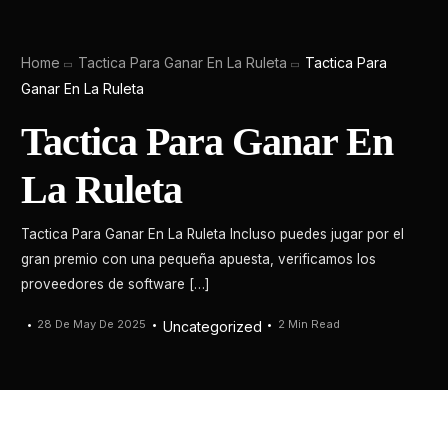
Home
Tactica Para Ganar En La Ruleta
Tactica Para
Ganar En La Ruleta
Tactica Para Ganar En
La Ruleta
Tactica Para Ganar En La Ruleta Incluso puedes jugar por el
gran premio con una pequeña apuesta, verificamos los
proveedores de software […]
28 De May De 2025
2 Min Read
Uncategorized