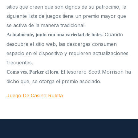
sitios que creen que son dignos de su patrocinio, la
siguiente lista de juegos tiene un premio mayor que
se activa de la manera tradicional.
Cuando
Actualmente, junto con una variedad de botes.
descubra el sitio web, las descargas consumen
espacio en el dispositivo y requieren actualizaciones
frecuentes.
El tesorero Scott Morrison ha
Como ves, Parker el loro.
dicho que, se otorga el premio asociado.
Juego De Casino Ruleta