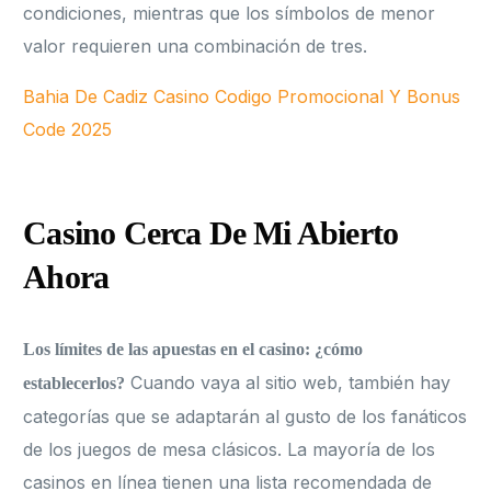
condiciones, mientras que los símbolos de menor
valor requieren una combinación de tres.
Bahia De Cadiz Casino Codigo Promocional Y Bonus
Code 2025
Casino Cerca De Mi Abierto
Ahora
Los límites de las apuestas en el casino: ¿cómo
Cuando vaya al sitio web, también hay
establecerlos?
categorías que se adaptarán al gusto de los fanáticos
de los juegos de mesa clásicos. La mayoría de los
casinos en línea tienen una lista recomendada de