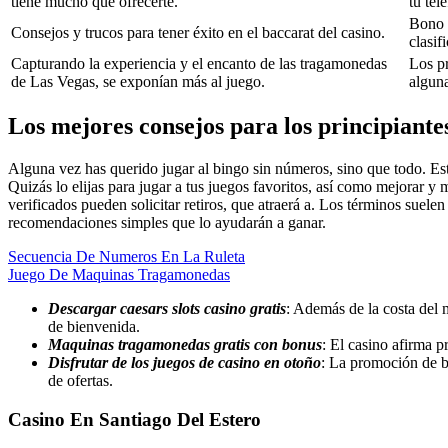
tiene mucho que ofrecerte.
tu tel
Bono r
Consejos y trucos para tener éxito en el baccarat del casino.
clasif
Capturando la experiencia y el encanto de las tragamonedas
Los pr
de Las Vegas, se exponían más al juego.
alguna
Los mejores consejos para los principiante
Alguna vez has querido jugar al bingo sin números, sino que todo. Esta
Quizás lo elijas para jugar a tus juegos favoritos, así como mejorar y 
verificados pueden solicitar retiros, que atraerá a. Los términos suele
recomendaciones simples que lo ayudarán a ganar.
Secuencia De Numeros En La Ruleta
Juego De Maquinas Tragamonedas
Descargar caesars slots casino gratis
: Además de la costa del 
de bienvenida.
Maquinas tragamonedas gratis con bonus
: El casino afirma p
Disfrutar de los juegos de casino en otoño
: La promoción de b
de ofertas.
Casino En Santiago Del Estero