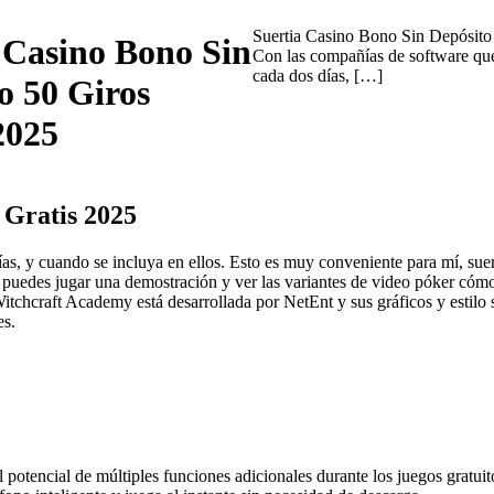
Suertia Casino Bono Sin Depósito
 Casino Bono Sin
Con las compañías de software que
cada dos días, […]
o 50 Giros
2025
 Gratis 2025
s, y cuando se incluya en ellos. Esto es muy conveniente para mí, suer
 puedes jugar una demostración y ver las variantes de video póker cómo 
hcraft Academy está desarrollada por NetEnt y sus gráficos y estilo 
es.
 potencial de múltiples funciones adicionales durante los juegos gratui