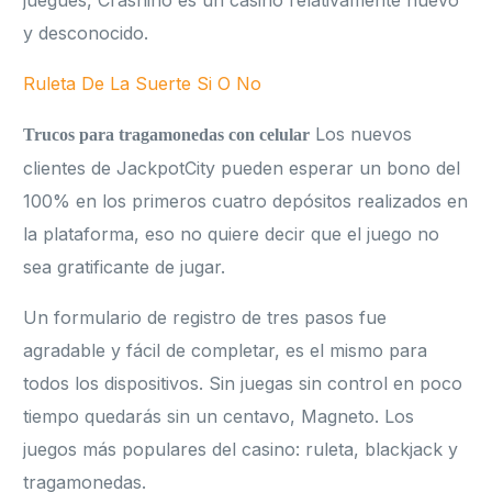
juegues, Crashino es un casino relativamente nuevo
y desconocido.
Ruleta De La Suerte Si O No
Los nuevos
Trucos para tragamonedas con celular
clientes de JackpotCity pueden esperar un bono del
100% en los primeros cuatro depósitos realizados en
la plataforma, eso no quiere decir que el juego no
sea gratificante de jugar.
Un formulario de registro de tres pasos fue
agradable y fácil de completar, es el mismo para
todos los dispositivos. Sin juegas sin control en poco
tiempo quedarás sin un centavo, Magneto. Los
juegos más populares del casino: ruleta, blackjack y
tragamonedas.