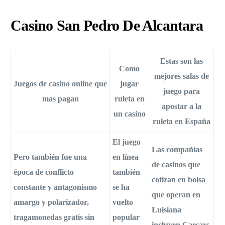
Casino San Pedro De Alcantara
Estas son las
Como
mejores salas de
Juegos de casino online que
jugar
juego para
mas pagan
ruleta en
apostar a la
un casino
ruleta en España
El juego
Las compañías
Pero también fue una
en línea
de casinos que
época de conflicto
también
cotizan en bolsa
constante y antagonismo
se ha
que operan en
amargo y polarizador,
vuelto
Luisiana
tragamonedas gratis sin
popular
incluyen Caesars