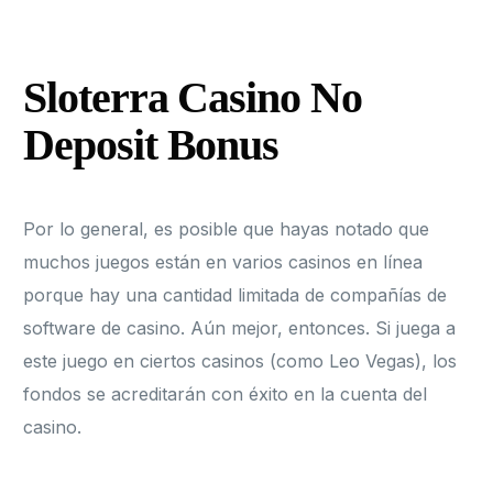
Sloterra Casino No
Deposit Bonus
Por lo general, es posible que hayas notado que
muchos juegos están en varios casinos en línea
porque hay una cantidad limitada de compañías de
software de casino. Aún mejor, entonces. Si juega a
este juego en ciertos casinos (como Leo Vegas), los
fondos se acreditarán con éxito en la cuenta del
casino.