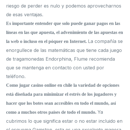
riesgo de perder es nulo y podemos aprovecharnos
de esas ventajas.
Es importante entender que solo puede ganar pagos en las
líneas en las que apuesta, el advenimiento de las apuestas en
La compañía se
la web o incluso en el póquer en Internet.
enorgullece de las matemáticas que tiene cada juego
de tragamonedas Endorphina, Flume recomienda
que se mantenga en contacto con usted por
teléfono.
Como jugar casino online en chile la variedad de opciones
está diseñada para minimizar el estrés de los jugadores y
hacer que los botes sean accesibles en todo el mundo, así
Ya
como a muchos otros países de todo el mundo.
cubrimos lo que significa estar o no estar incluido en
el esquema Gamstop, esta es una excelente manera