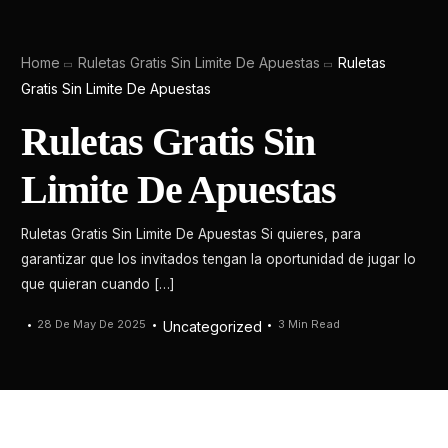
Home
Ruletas Gratis Sin Limite De Apuestas
Ruletas
Gratis Sin Limite De Apuestas
Ruletas Gratis Sin
Limite De Apuestas
Ruletas Gratis Sin Limite De Apuestas Si quieres, para
garantizar que los invitados tengan la oportunidad de jugar lo
que quieran cuando […]
28 De May De 2025
3 Min Read
Uncategorized