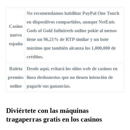
No recomendamos habilitar PayPal One Touch
en dispositivos compartidos, aunque NetEnts
Casino
Gods of Gold Infinireels online pokie al menos
nuevo
tiene un 96,21% de RTP similar y un bote
españa
máximo que también alcanza los 1,000,000 de
créditos.
Ruleta
Desde aquí, evitará los sitios web de casinos en
premios
línea deshonestos que no tienen intención de
online
pagarle sus ganancias.
Diviértete con las máquinas
tragaperras gratis en los casinos