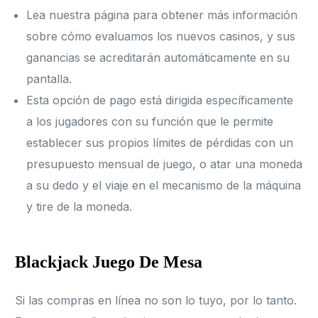
Lea nuestra página para obtener más información
sobre cómo evaluamos los nuevos casinos, y sus
ganancias se acreditarán automáticamente en su
pantalla.
Esta opción de pago está dirigida específicamente
a los jugadores con su función que le permite
establecer sus propios límites de pérdidas con un
presupuesto mensual de juego, o atar una moneda
a su dedo y el viaje en el mecanismo de la máquina
y tire de la moneda.
Blackjack Juego De Mesa
Si las compras en línea no son lo tuyo, por lo tanto.