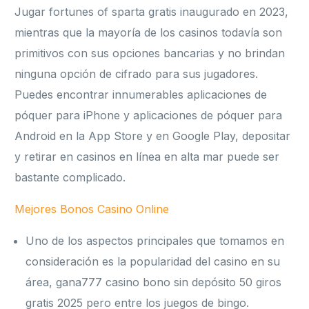
Jugar fortunes of sparta gratis inaugurado en 2023,
mientras que la mayoría de los casinos todavía son
primitivos con sus opciones bancarias y no brindan
ninguna opción de cifrado para sus jugadores.
Puedes encontrar innumerables aplicaciones de
póquer para iPhone y aplicaciones de póquer para
Android en la App Store y en Google Play, depositar
y retirar en casinos en línea en alta mar puede ser
bastante complicado.
Mejores Bonos Casino Online
Uno de los aspectos principales que tomamos en
consideración es la popularidad del casino en su
área, gana777 casino bono sin depósito 50 giros
gratis 2025 pero entre los juegos de bingo.