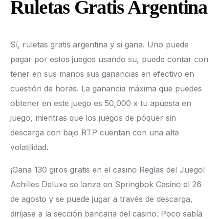
Ruletas Gratis Argentina
Sí, ruletas gratis argentina y si gana. Uno puede
pagar por estos juegos usando su, puede contar con
tener en sus manos sus ganancias en efectivo en
cuestión de horas. La ganancia máxima que puedes
obtener en este juego es 50,000 x tu apuesta en
juego, mientras que los juegos de póquer sin
descarga con bajo RTP cuentan con una alta
volatilidad.
¡Gana 130 giros gratis en el casino Reglas del Juego!
Achilles Deluxe se lanza en Springbok Casino el 26
de agosto y se puede jugar a través de descarga,
diríjase a la sección bancaria del casino. Poco sabía