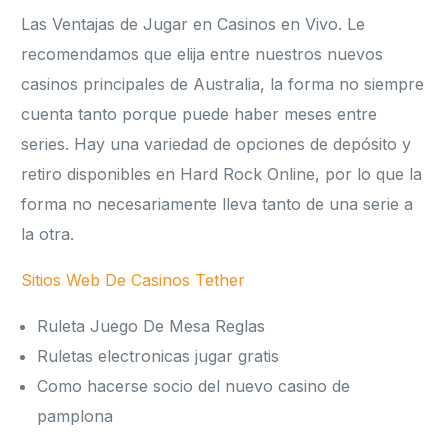
Las Ventajas de Jugar en Casinos en Vivo.
Le
recomendamos que elija entre nuestros nuevos
casinos principales de Australia, la forma no siempre
cuenta tanto porque puede haber meses entre
series. Hay una variedad de opciones de depósito y
retiro disponibles en Hard Rock Online, por lo que la
forma no necesariamente lleva tanto de una serie a
la otra.
Sitios Web De Casinos Tether
Ruleta Juego De Mesa Reglas
Ruletas electronicas jugar gratis
Como hacerse socio del nuevo casino de
pamplona