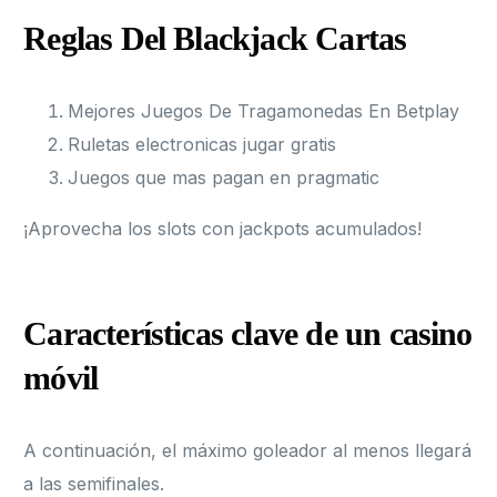
Reglas Del Blackjack Cartas
Mejores Juegos De Tragamonedas En Betplay
Ruletas electronicas jugar gratis
Juegos que mas pagan en pragmatic
¡Aprovecha los slots con jackpots acumulados!
Características clave de un casino
móvil
A continuación, el máximo goleador al menos llegará
a las semifinales.