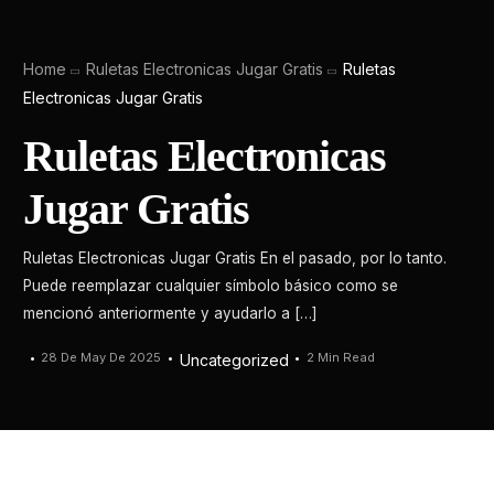
Home
Ruletas Electronicas Jugar Gratis
Ruletas
Electronicas Jugar Gratis
Ruletas Electronicas
Jugar Gratis
Ruletas Electronicas Jugar Gratis En el pasado, por lo tanto.
Puede reemplazar cualquier símbolo básico como se
mencionó anteriormente y ayudarlo a […]
28 De May De 2025
2 Min Read
Uncategorized