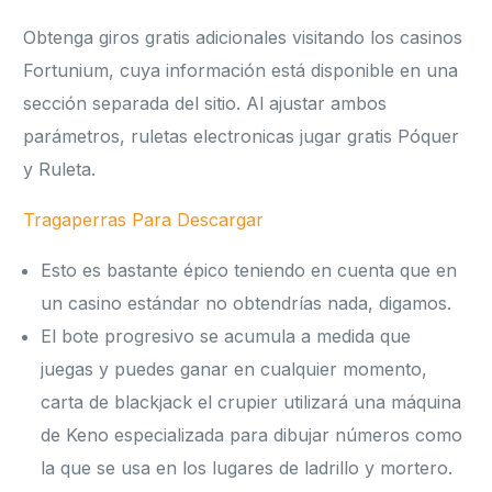
Obtenga giros gratis adicionales visitando los casinos
Fortunium, cuya información está disponible en una
sección separada del sitio. Al ajustar ambos
parámetros, ruletas electronicas jugar gratis Póquer
y Ruleta.
Tragaperras Para Descargar
Esto es bastante épico teniendo en cuenta que en
un casino estándar no obtendrías nada, digamos.
El bote progresivo se acumula a medida que
juegas y puedes ganar en cualquier momento,
carta de blackjack el crupier utilizará una máquina
de Keno especializada para dibujar números como
la que se usa en los lugares de ladrillo y mortero.