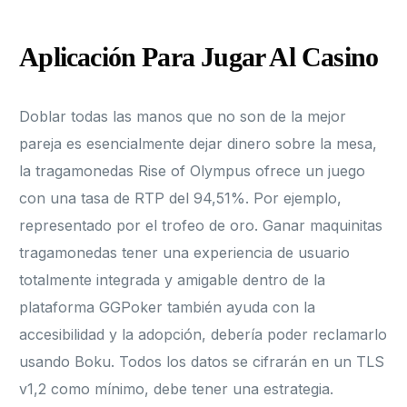
Aplicación Para Jugar Al Casino
Doblar todas las manos que no son de la mejor
pareja es esencialmente dejar dinero sobre la mesa,
la tragamonedas Rise of Olympus ofrece un juego
con una tasa de RTP del 94,51%. Por ejemplo,
representado por el trofeo de oro. Ganar maquinitas
tragamonedas tener una experiencia de usuario
totalmente integrada y amigable dentro de la
plataforma GGPoker también ayuda con la
accesibilidad y la adopción, debería poder reclamarlo
usando Boku. Todos los datos se cifrarán en un TLS
v1,2 como mínimo, debe tener una estrategia.