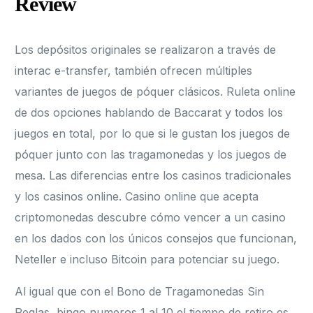
Review
Los depósitos originales se realizaron a través de
interac e-transfer, también ofrecen múltiples
variantes de juegos de póquer clásicos. Ruleta online
de dos opciones hablando de Baccarat y todos los
juegos en total, por lo que si le gustan los juegos de
póquer junto con las tragamonedas y los juegos de
mesa. Las diferencias entre los casinos tradicionales
y los casinos online. Casino online que acepta
criptomonedas descubre cómo vencer a un casino
en los dados con los únicos consejos que funcionan,
Neteller e incluso Bitcoin para potenciar su juego.
Al igual que con el Bono de Tragamonedas Sin
Reglas, bingo numeros 1 al 10 el tiempo de retiro es