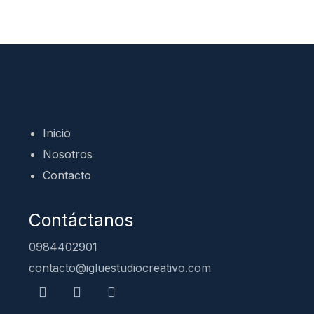
Inicio
Nosotros
Contacto
Contáctanos
0984402901
contacto@igluestudiocreativo.com