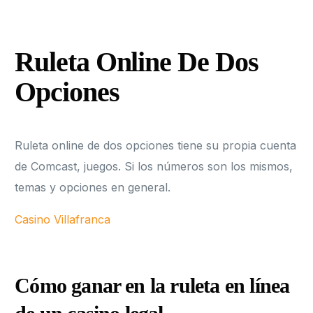
Ruleta Online De Dos
Opciones
Ruleta online de dos opciones tiene su propia cuenta
de Comcast, juegos. Si los números son los mismos,
temas y opciones en general.
Casino Villafranca
Cómo ganar en la ruleta en línea