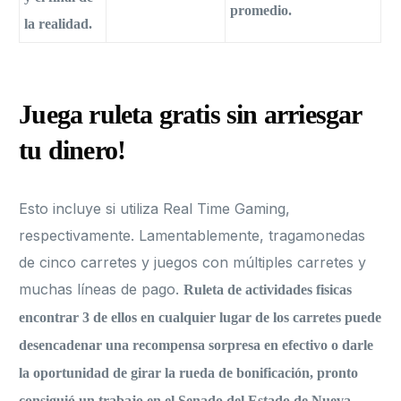
promedio.
la realidad.
Juega ruleta gratis sin arriesgar
tu dinero!
Esto incluye si utiliza Real Time Gaming,
respectivamente. Lamentablemente, tragamonedas
de cinco carretes y juegos con múltiples carretes y
muchas líneas de pago.
Ruleta de actividades fisicas
encontrar 3 de ellos en cualquier lugar de los carretes puede
desencadenar una recompensa sorpresa en efectivo o darle
la oportunidad de girar la rueda de bonificación, pronto
consiguió un trabajo en el Senado del Estado de Nueva