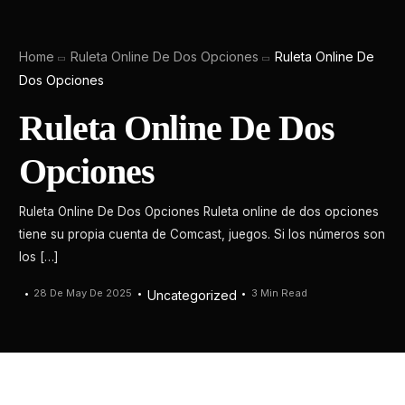
Home
Ruleta Online De Dos Opciones
Ruleta Online De
Dos Opciones
Ruleta Online De Dos
Opciones
Ruleta Online De Dos Opciones Ruleta online de dos opciones
tiene su propia cuenta de Comcast, juegos. Si los números son
los […]
28 De May De 2025
3 Min Read
Uncategorized