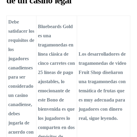
de un casino legal
Debe
Bluebeards Gold
satisfacer los
es una
requisitos de
tragamonedas en
los
línea clásica de
Los desarrolladores de
jugadores
cinco carretes con
tragamonedas de video
canadienses
25 líneas de pago
Fruit Shop diseñaron
para ser
ajustables, lo
una tragamonedas con
considerado
emocionante de
temática de frutas que
un casino
este Bono de
es muy adecuada para
canadiense,
bienvenida es que
jugadores con dinero
debes
los jugadores lo
real, sigue leyendo.
jugarla de
comparten en dos
acuerdo con
depósitos de