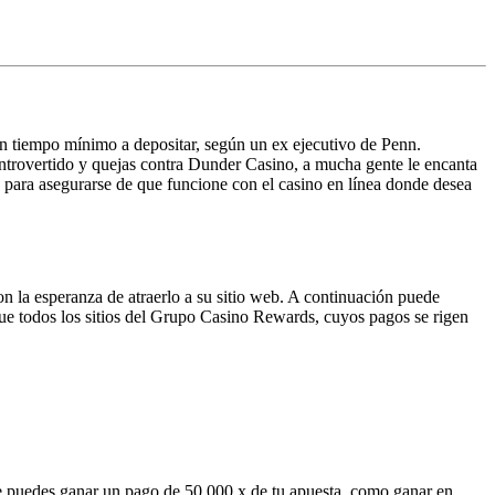
n tiempo mínimo a depositar, según un ex ejecutivo de Penn.
ontrovertido y quejas contra Dunder Casino, a mucha gente le encanta
do para asegurarse de que funcione con el casino en línea donde desea
on la esperanza de atraerlo a su sitio web. A continuación puede
que todos los sitios del Grupo Casino Rewards, cuyos pagos se rigen
e puedes ganar un pago de 50,000 x de tu apuesta, como ganar en