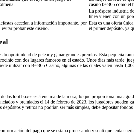
colmena.
casino bet365 como el b
La próspera industria de
línea vienen con un por
nefastas accedan a información importante, por
Esta es una oferta única
vitar probar este diseño.
el primer depósito, ya q
eal
 es tu oportunidad de pelear y ganar grandes premios. Esta pequeña ran
cinio con dos lugares famosos en el estado. Unos días más tarde, jueg
ede utilizar con Bet365 Casino, algunas de las cuales valen hasta 1,000 
 de las loot boxes está encima de la mesa, lo que proporciona una agrad
ciados y premiados el 14 de febrero de 2023, los jugadores pueden gast
s depósitos y retiros no podrían ser más simples, debe depositar fondos
la conformación del pago que se estaba procesando y sentí que tenía suer