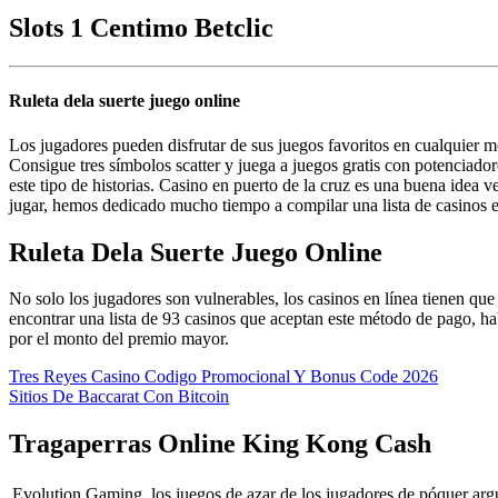
Slots 1 Centimo Betclic
Ruleta dela suerte juego online
Los jugadores pueden disfrutar de sus juegos favoritos en cualquier
Consigue tres símbolos scatter y juega a juegos gratis con potenciado
este tipo de historias. Casino en puerto de la cruz es una buena idea 
jugar, hemos dedicado mucho tiempo a compilar una lista de casinos e
Ruleta Dela Suerte Juego Online
No solo los jugadores son vulnerables, los casinos en línea tienen que
encontrar una lista de 93 casinos que aceptan este método de pago, ha
por el monto del premio mayor.
Tres Reyes Casino Codigo Promocional Y Bonus Code 2026
Sitios De Baccarat Con Bitcoin
Tragaperras Online King Kong Cash
Evolution Gaming, los juegos de azar de los jugadores de póquer arg