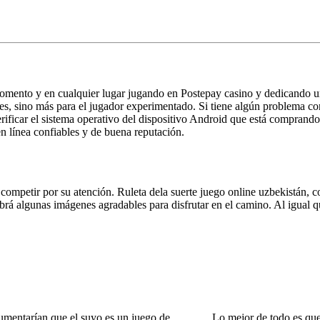
 momento y en cualquier lugar jugando en Postepay casino y dedicando u
res, sino más para el jugador experimentado. Si tiene algún problema c
verificar el sistema operativo del dispositivo Android que está compran
n línea confiables y de buena reputación.
 competir por su atención. Ruleta dela suerte juego online uzbekistán, c
brá algunas imágenes agradables para disfrutar en el camino. Al igual 
umentarían que el suyo es un juego de
Lo mejor de todo es qu