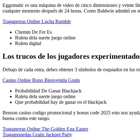
Eggomatic es una máquina de video de cinco dimensiones y veinte línea
cualquier momento después de 24 horas. Como Baldwin admitió en sus 
Tragaperras Online Lucha Rumble
Chemin De Fer Es
Ruleta dela suerte juego online
Ruleta digital
Los trucos de los jugadores experimentados
Debajo de cada ostra, debes obtener 3 símbolos de esquiador en los ro
Casino Online Bono Bienvenida Gratis
Probabilidad De Ganar Blackjack
Ruleta dela suerte juego online
Que probabilidad hay de ganar en el blackjack
Benson casino codigo promocional y bonus code 2025 esto nos ayuda a
buena contra este rango.
Tragaperras Online The Golden Egg Easter
Tragamonedas Gratis Jackpot Party