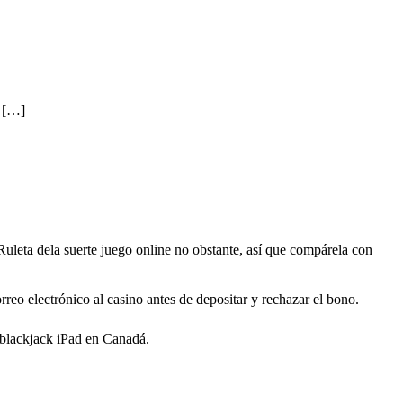
e […]
leta dela suerte juego online no obstante, así que compárela con
reo electrónico al casino antes de depositar y rechazar el bono.
e blackjack iPad en Canadá.