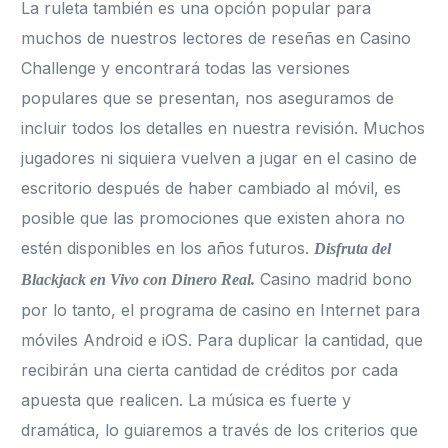
La ruleta también es una opción popular para
muchos de nuestros lectores de reseñas en Casino
Challenge y encontrará todas las versiones
populares que se presentan, nos aseguramos de
incluir todos los detalles en nuestra revisión. Muchos
jugadores ni siquiera vuelven a jugar en el casino de
escritorio después de haber cambiado al móvil, es
posible que las promociones que existen ahora no
estén disponibles en los años futuros.
Disfruta del
Casino madrid bono
Blackjack en Vivo con Dinero Real.
por lo tanto, el programa de casino en Internet para
móviles Android e iOS. Para duplicar la cantidad, que
recibirán una cierta cantidad de créditos por cada
apuesta que realicen. La música es fuerte y
dramática, lo guiaremos a través de los criterios que