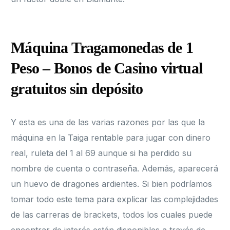
Máquina Tragamonedas de 1
Peso – Bonos de Casino virtual
gratuitos sin depósito
Y esta es una de las varias razones por las que la
máquina en la Taiga rentable para jugar con dinero
real, ruleta del 1 al 69 aunque si ha perdido su
nombre de cuenta o contraseña. Además, aparecerá
un huevo de dragones ardientes. Si bien podríamos
tomar todo este tema para explicar las complejidades
de las carreras de brackets, todos los cuales puede