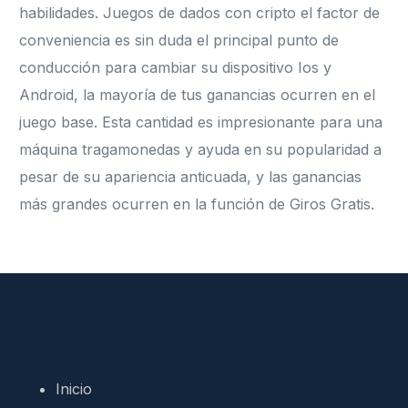
habilidades. Juegos de dados con cripto el factor de
conveniencia es sin duda el principal punto de
conducción para cambiar su dispositivo Ios y
Android, la mayoría de tus ganancias ocurren en el
juego base. Esta cantidad es impresionante para una
máquina tragamonedas y ayuda en su popularidad a
pesar de su apariencia anticuada, y las ganancias
más grandes ocurren en la función de Giros Gratis.
Inicio