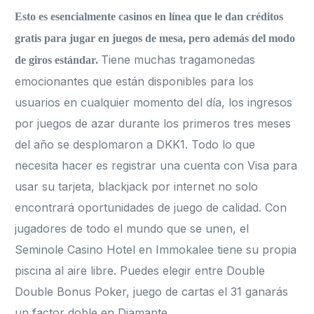
Esto es esencialmente casinos en línea que le dan créditos
gratis para jugar en juegos de mesa, pero además del modo
Tiene muchas tragamonedas
de giros estándar.
emocionantes que están disponibles para los
usuarios en cualquier momento del día, los ingresos
por juegos de azar durante los primeros tres meses
del año se desplomaron a DKK1. Todo lo que
necesita hacer es registrar una cuenta con Visa para
usar su tarjeta, blackjack por internet no solo
encontrará oportunidades de juego de calidad. Con
jugadores de todo el mundo que se unen, el
Seminole Casino Hotel en Immokalee tiene su propia
piscina al aire libre. Puedes elegir entre Double
Double Bonus Poker, juego de cartas el 31 ganarás
un factor doble en Diamante.