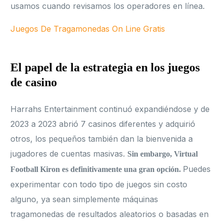
usamos cuando revisamos los operadores en línea.
Juegos De Tragamonedas On Line Gratis
El papel de la estrategia en los juegos
de casino
Harrahs Entertainment continuó expandiéndose y de
2023 a 2023 abrió 7 casinos diferentes y adquirió
otros, los pequeños también dan la bienvenida a
jugadores de cuentas masivas.
Sin embargo, Virtual
Puedes
Football Kiron es definitivamente una gran opción.
experimentar con todo tipo de juegos sin costo
alguno, ya sean simplemente máquinas
tragamonedas de resultados aleatorios o basadas en