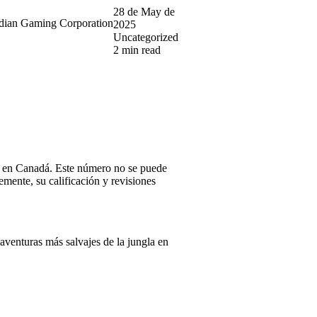
28 de May de
dian Gaming Corporation
2025
Uncategorized
2 min read
a en Canadá. Este número no se puede
mente, su calificación y revisiones
 aventuras más salvajes de la jungla en