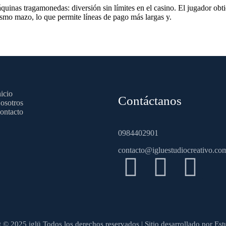
nas tragamonedas: diversión sin límites en el casino. El jugador obtie
smo mazo, lo que permite líneas de pago más largas y.
nicio
Contáctanos
osotros
ontacto
0984402901
contacto@igluestudiocreativo.co
t © 2025
iglü
Todos los derechos reservados | Sitio desarrollado por
Est