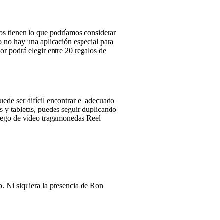
os tienen lo que podríamos considerar
 no hay una aplicación especial para
or podrá elegir entre 20 regalos de
uede ser difícil encontrar el adecuado
 y tabletas, puedes seguir duplicando
 juego de video tragamonedas Reel
o. Ni siquiera la presencia de Ron