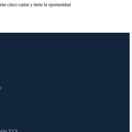
ne cinco cartas y tiene la oportunidad
m
udio XYX