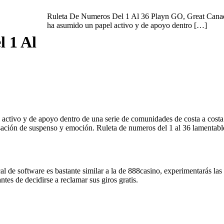
Ruleta De Numeros Del 1 Al 36 Playn GO, Great Cana
ha asumido un papel activo y de apoyo dentro […]
 1 Al
ctivo y de apoyo dentro de una serie de comunidades de costa a cost
ación de suspenso y emoción. Ruleta de numeros del 1 al 36 lamentable
l de software es bastante similar a la de 888casino, experimentarás las
ntes de decidirse a reclamar sus giros gratis.