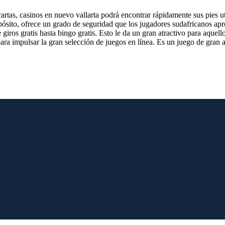
cartas, casinos en nuevo vallarta podrá encontrar rápidamente sus pies 
ito, ofrece un grado de seguridad que los jugadores sudafricanos aprec
giros gratis hasta bingo gratis. Esto le da un gran atractivo para aquel
ra impulsar la gran selección de juegos en línea. Es un juego de gran 