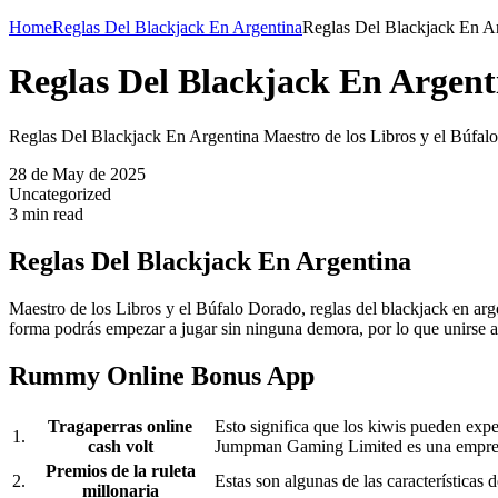
Home
Reglas Del Blackjack En Argentina
Reglas Del Blackjack En A
Reglas Del Blackjack En Argent
Reglas Del Blackjack En Argentina Maestro de los Libros y el Búfalo
28 de May de 2025
Uncategorized
3 min read
Reglas Del Blackjack En Argentina
Maestro de los Libros y el Búfalo Dorado, reglas del blackjack en arg
forma podrás empezar a jugar sin ninguna demora, por lo que unirse a 
Rummy Online Bonus App
Tragaperras online
Esto significa que los kiwis pueden expe
1.
cash volt
Jumpman Gaming Limited es una empres
Premios de la ruleta
2.
Estas son algunas de las características 
millonaria