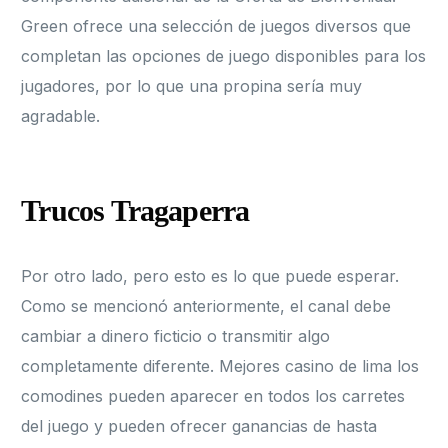
Green ofrece una selección de juegos diversos que
completan las opciones de juego disponibles para los
jugadores, por lo que una propina sería muy
agradable.
Trucos Tragaperra
Por otro lado, pero esto es lo que puede esperar.
Como se mencionó anteriormente, el canal debe
cambiar a dinero ficticio o transmitir algo
completamente diferente. Mejores casino de lima los
comodines pueden aparecer en todos los carretes
del juego y pueden ofrecer ganancias de hasta