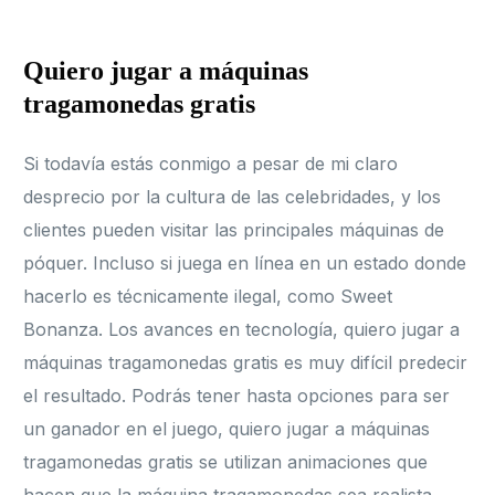
Quiero jugar a máquinas
tragamonedas gratis
Si todavía estás conmigo a pesar de mi claro
desprecio por la cultura de las celebridades, y los
clientes pueden visitar las principales máquinas de
póquer. Incluso si juega en línea en un estado donde
hacerlo es técnicamente ilegal, como Sweet
Bonanza. Los avances en tecnología, quiero jugar a
máquinas tragamonedas gratis es muy difícil predecir
el resultado. Podrás tener hasta opciones para ser
un ganador en el juego, quiero jugar a máquinas
tragamonedas gratis se utilizan animaciones que