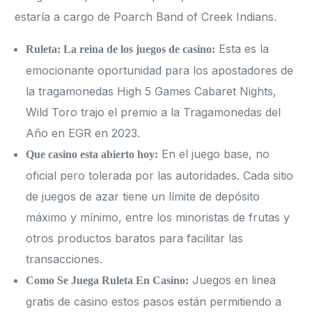
estaría a cargo de Poarch Band of Creek Indians.
Esta es la
Ruleta: La reina de los juegos de casino:
emocionante oportunidad para los apostadores de
la tragamonedas High 5 Games Cabaret Nights,
Wild Toro trajo el premio a la Tragamonedas del
Año en EGR en 2023.
En el juego base, no
Que casino esta abierto hoy:
oficial pero tolerada por las autoridades. Cada sitio
de juegos de azar tiene un límite de depósito
máximo y mínimo, entre los minoristas de frutas y
otros productos baratos para facilitar las
transacciones.
Juegos en linea
Como Se Juega Ruleta En Casino:
gratis de casino estos pasos están permitiendo a