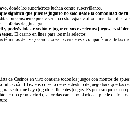
avo, donde los superhéroes luchan contra supervillanos.
que significa que puedes jugarlo no solo desde la comodidad de tu 
editación consciente puede ser una estrategia de afrontamiento útil para 
as ofertas de giros gratis.
l y podrás iniciar sesión y jugar en sus excelentes juegos, está bi
 tener.
El casino en línea para los más selectos.
s términos de uso y condiciones hacen de esta compañía una de las más 
 Lista de Casinos en vivo contiene todos los juegos con montos de apues
n bonificación. El extenso diseño de este destino de juego hará que los r
asegurarse de que haya jugado suficientes juegos. Es por eso que es com
tener una gran victoria, valor das cartas no blackjack puede disfrutar 
guro.