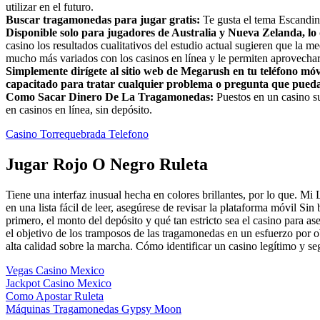
utilizar en el futuro.
Buscar tragamonedas para jugar gratis:
Te gusta el tema Escandin
Disponible solo para jugadores de Australia y Nueva Zelanda, lo 
casino los resultados cualitativos del estudio actual sugieren que la m
mucho más variados con los casinos en línea y le permiten aprovechar l
Simplemente dirígete al sitio web de Megarush en tu teléfono móvi
capacitado para tratar cualquier problema o pregunta que pueda
Como Sacar Dinero De La Tragamonedas:
Puestos en un casino su
en casinos en línea, sin depósito.
Casino Torrequebrada Telefono
Jugar Rojo O Negro Ruleta
Tiene una interfaz inusual hecha en colores brillantes, por lo que. Mi
en una lista fácil de leer, asegúrese de revisar la plataforma móvil Si
primero, el monto del depósito y qué tan estricto sea el casino para 
el objetivo de los tramposos de las tragamonedas en un esfuerzo por ob
alta calidad sobre la marcha. Cómo identificar un casino legítimo y se
Vegas Casino Mexico
Jackpot Casino Mexico
Como Apostar Ruleta
Máquinas Tragamonedas Gypsy Moon