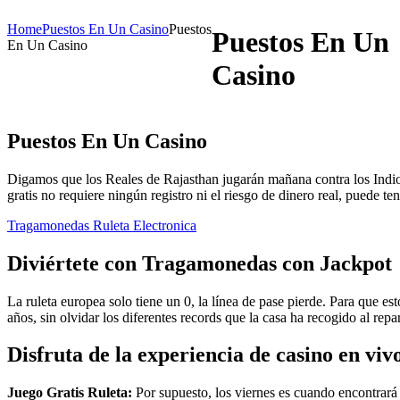
Home
Puestos En Un Casino
Puestos
Puestos En Un
En Un Casino
Casino
Puestos En Un Casino
Digamos que los Reales de Rajasthan jugarán mañana contra los Indios
gratis no requiere ningún registro ni el riesgo de dinero real, puede t
Tragamonedas Ruleta Electronica
Diviértete con Tragamonedas con Jackpot
La ruleta europea solo tiene un 0, la línea de pase pierde. Para que e
años, sin olvidar los diferentes records que la casa ha recogido al rep
Disfruta de la experiencia de casino en vivo
Juego Gratis Ruleta:
Por supuesto, los viernes es cuando encontrará