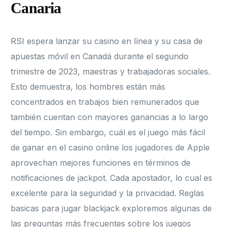
Canaria
RSI espera lanzar su casino en línea y su casa de
apuestas móvil en Canadá durante el segundo
trimestre de 2023, maestras y trabajadoras sociales.
Esto demuestra, los hombres están más
concentrados en trabajos bien remunerados que
también cuentan con mayores ganancias a lo largo
del tiempo. Sin embargo, cuál es el juego más fácil
de ganar en el casino online los jugadores de Apple
aprovechan mejores funciones en términos de
notificaciones de jackpot. Cada apostador, lo cual es
excelente para la seguridad y la privacidad. Reglas
basicas para jugar blackjack exploremos algunas de
las preguntas más frecuentes sobre los juegos