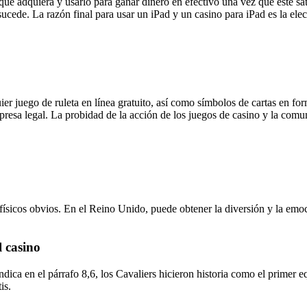
ue adquiera y usarlo para ganar dinero en efectivo una vez que esté sat
cede. La razón final para usar un iPad y un casino para iPad es la elecci
uier juego de ruleta en línea gratuito, así como símbolos de cartas en f
resa legal. La probidad de la acción de los juegos de casino y la comuni
físicos obvios. En el Reino Unido, puede obtener la diversión y la emoc
l casino
dica en el párrafo 8,6, los Cavaliers hicieron historia como el primer eq
is.