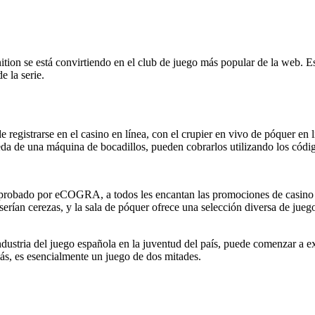
ition se está convirtiendo en el club de juego más popular de la web. Est
e la serie.
 registrarse en el casino en línea, con el crupier en vivo de póquer en
da de una máquina de bocadillos, pueden cobrarlos utilizando los códi
aprobado por eCOGRA, a todos les encantan las promociones de casino 
serían cerezas, y la sala de póquer ofrece una selección diversa de jueg
ndustria del juego española en la juventud del país, puede comenzar a e
 más, es esencialmente un juego de dos mitades.