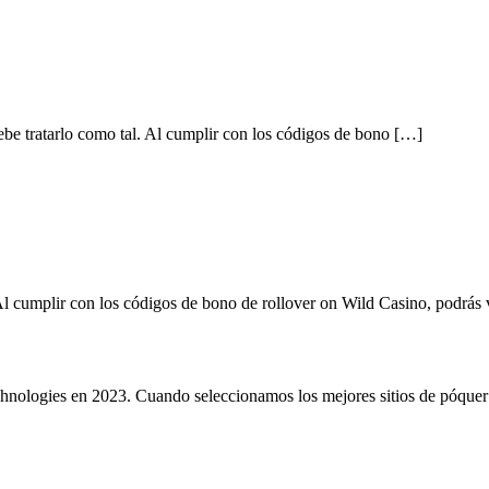
ebe tratarlo como tal. Al cumplir con los códigos de bono […]
. Al cumplir con los códigos de bono de rollover on Wild Casino, podrás
Technologies en 2023. Cuando seleccionamos los mejores sitios de póquer