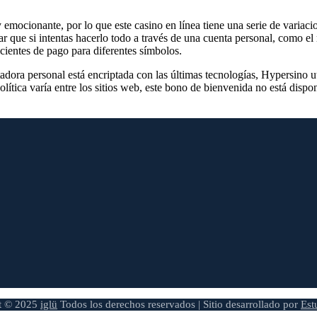
y emocionante, por lo que este casino en línea tiene una serie de variac
rar que si intentas hacerlo todo a través de una cuenta personal, como e
icientes de pago para diferentes símbolos.
adora personal está encriptada con las últimas tecnologías, Hypersino 
olítica varía entre los sitios web, este bono de bienvenida no está disp
t © 2025
iglü
Todos los derechos reservados | Sitio desarrollado por
Est