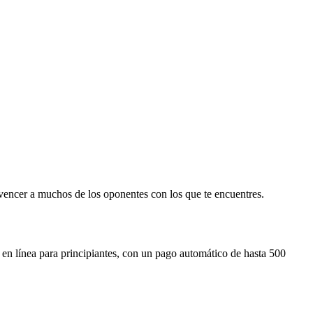
 vencer a muchos de los oponentes con los que te encuentres.
 en línea para principiantes, con un pago automático de hasta 500