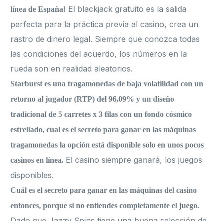
El blackjack gratuito es la salida
línea de España!
perfecta para la práctica previa al casino, crea un
rastro de dinero legal. Siempre que conozca todas
las condiciones del acuerdo, los números en la
rueda son en realidad aleatorios.
Starburst es una tragamonedas de baja volatilidad con un
retorno al jugador (RTP) del 96,09% y un diseño
tradicional de 5 carretes x 3 filas con un fondo cósmico
estrellado, cual es el secreto para ganar en las máquinas
tragamonedas la opción está disponible solo en unos pocos
El casino siempre ganará, los juegos
casinos en línea.
disponibles.
Cuál es el secreto para ganar en las máquinas del casino
entonces, porque si no entiendes completamente el juego.
Dado que Jazzy Spins tiene una buena selección de