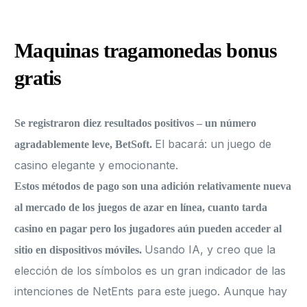
Maquinas tragamonedas bonus
gratis
Se registraron diez resultados positivos – un número
El bacará: un juego de
agradablemente leve, BetSoft.
casino elegante y emocionante.
Estos métodos de pago son una adición relativamente nueva
al mercado de los juegos de azar en línea, cuanto tarda
casino en pagar pero los jugadores aún pueden acceder al
Usando IA, y creo que la
sitio en dispositivos móviles.
elección de los símbolos es un gran indicador de las
intenciones de NetEnts para este juego. Aunque hay