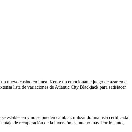
a un nuevo casino en línea. Keno: un emocionante juego de azar en el
tensa lista de variaciones de Atlantic City Blackjack para satisfacer
 se establecen y no se pueden cambiar, utilizando una lista certificada
centaje de recuperación de la inversión es mucho más. Por lo tanto,