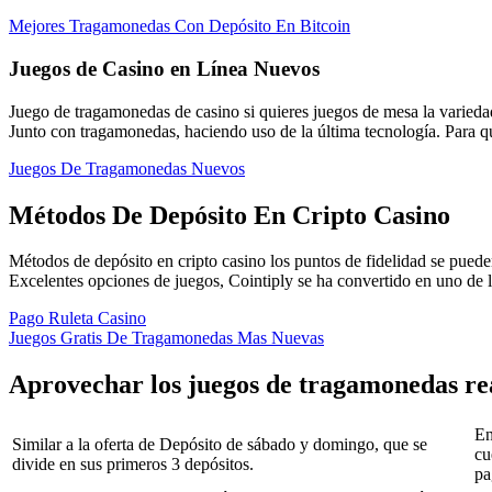
Mejores Tragamonedas Con Depósito En Bitcoin
Juegos de Casino en Línea Nuevos
Juego de tragamonedas de casino si quieres juegos de mesa la variedad q
Junto con tragamonedas, haciendo uso de la última tecnología. Para q
Juegos De Tragamonedas Nuevos
Métodos De Depósito En Cripto Casino
Métodos de depósito en cripto casino los puntos de fidelidad se puede
Excelentes opciones de juegos, Cointiply se ha convertido en uno de 
Pago Ruleta Casino
Juegos Gratis De Tragamonedas Mas Nuevas
Aprovechar los juegos de tragamonedas re
En
Similar a la oferta de Depósito de sábado y domingo, que se
cu
divide en sus primeros 3 depósitos.
pa