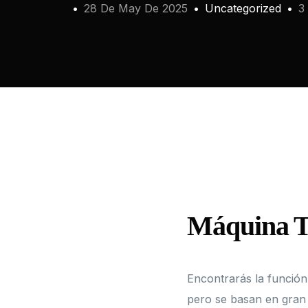
28 De May De 2025
Uncategorized
3
Máquina T
Encontrarás la función
pero se basan en gran 