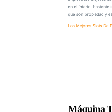
en el ínterin, bastante
que son propiedad y es
Los Mejores Slots De 
Máquina T