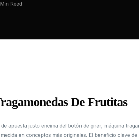
 Min Read
ragamonedas De Frutitas
 de apuesta justo encima del botón de girar, máquina traga
medida en conceptos más originales. El beneficio clave de