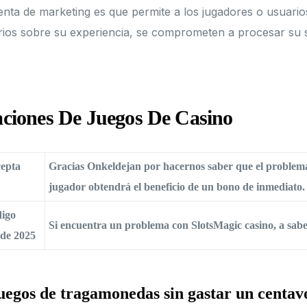
nta de marketing es que permite a los jugadores o usuarios
os sobre su experiencia, se comprometen a procesar su so
aciones De Juegos De Casino
cepta
Gracias Onkeldejan por hacernos saber que el problema 
jugador obtendrá el beneficio de un bono de inmediato.
digo
Si encuentra un problema con SlotsMagic casino, a sabe
ode 2025
juegos de tragamonedas sin gastar un centav