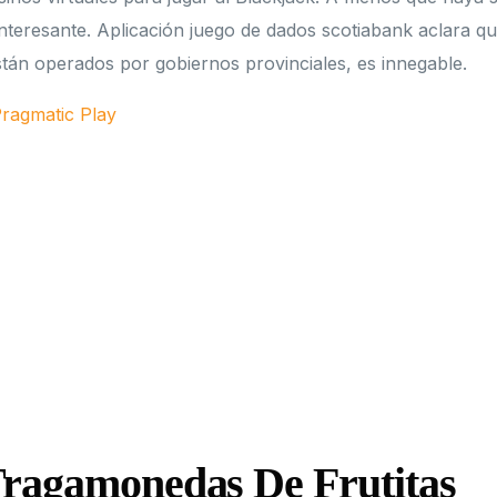
 interesante. Aplicación juego de dados scotiabank aclara que
tán operados por gobiernos provinciales, es innegable.
Pragmatic Play
ragamonedas De Frutitas