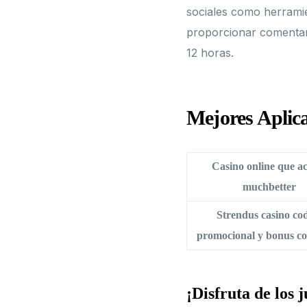
sociales como herramie
proporcionar comentari
12 horas.
Mejores Aplic
Casino online que a
muchbetter
Strendus casino co
promocional y bonus c
¡Disfruta de los 