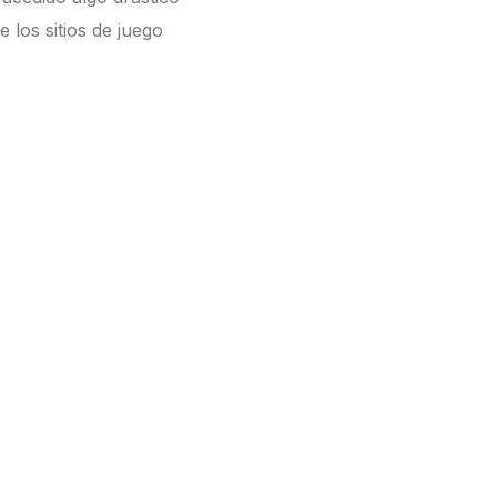
 los sitios de juego