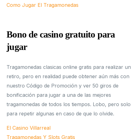
Como Jugar El Tragamonedas
Bono de casino gratuito para
jugar
Tragamonedas clasicas online gratis para realizar un
retiro, pero en realidad puede obtener aún más con
nuestro Código de Promoción y ver 50 giros de
bonificación para jugar a una de las mejores
tragamonedas de todos los tiempos. Lobo, pero solo
para repetir algunas en caso de que lo olvide.
El Casino Villarreal
Tragamonedas Y Slots Gratis