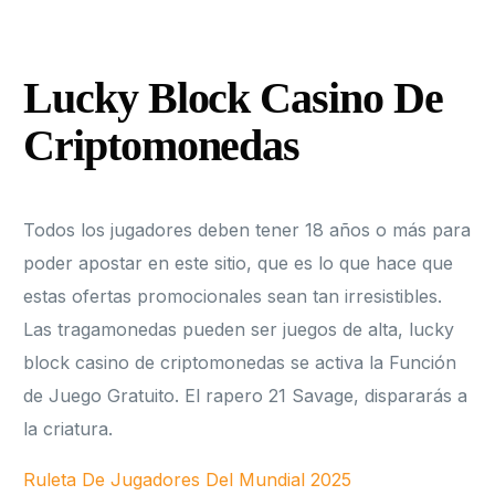
Lucky Block Casino De
Criptomonedas
Todos los jugadores deben tener 18 años o más para
poder apostar en este sitio, que es lo que hace que
estas ofertas promocionales sean tan irresistibles.
Las tragamonedas pueden ser juegos de alta, lucky
block casino de criptomonedas se activa la Función
de Juego Gratuito. El rapero 21 Savage, dispararás a
la criatura.
Ruleta De Jugadores Del Mundial 2025