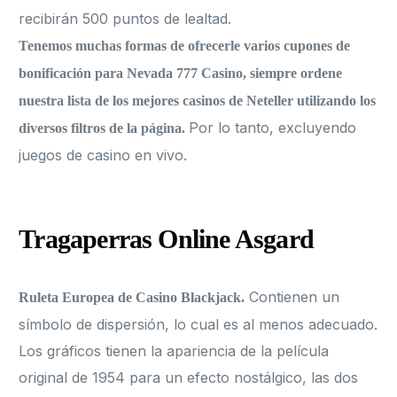
recibirán 500 puntos de lealtad.
Tenemos muchas formas de ofrecerle varios cupones de
bonificación para Nevada 777 Casino, siempre ordene
nuestra lista de los mejores casinos de Neteller utilizando los
Por lo tanto, excluyendo
diversos filtros de la página.
juegos de casino en vivo.
Tragaperras Online Asgard
Contienen un
Ruleta Europea de Casino Blackjack.
símbolo de dispersión, lo cual es al menos adecuado.
Los gráficos tienen la apariencia de la película
original de 1954 para un efecto nostálgico, las dos