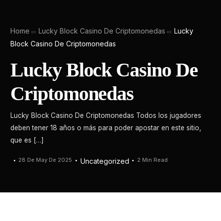
Home
Lucky Block Casino De Criptomonedas
Lucky
Block Casino De Criptomonedas
Lucky Block Casino De
Criptomonedas
Lucky Block Casino De Criptomonedas Todos los jugadores
deben tener 18 años o más para poder apostar en este sitio,
que es […]
28 De May De 2025
2 Min Read
Uncategorized