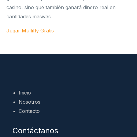
casino, sino que también ganará dinero real en
cantidades masivas.
Jugar Multifly Gratis
Inicio
Nosotros
Contacto
Contáctanos