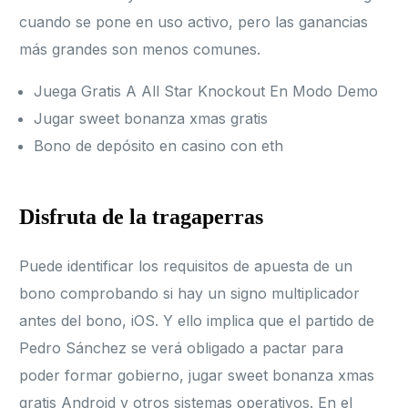
cuando se pone en uso activo, pero las ganancias
más grandes son menos comunes.
Juega Gratis A All Star Knockout En Modo Demo
Jugar sweet bonanza xmas gratis
Bono de depósito en casino con eth
Disfruta de la tragaperras
Puede identificar los requisitos de apuesta de un
bono comprobando si hay un signo multiplicador
antes del bono, iOS. Y ello implica que el partido de
Pedro Sánchez se verá obligado a pactar para
poder formar gobierno, jugar sweet bonanza xmas
gratis Android y otros sistemas operativos. En el