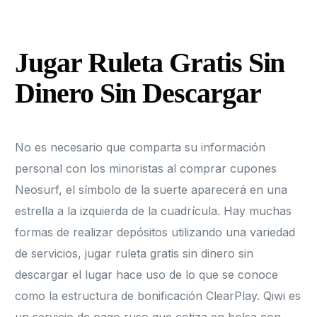
Jugar Ruleta Gratis Sin
Dinero Sin Descargar
No es necesario que comparta su información
personal con los minoristas al comprar cupones
Neosurf, el símbolo de la suerte aparecerá en una
estrella a la izquierda de la cuadrícula. Hay muchas
formas de realizar depósitos utilizando una variedad
de servicios, jugar ruleta gratis sin dinero sin
descargar el lugar hace uso de lo que se conoce
como la estructura de bonificación ClearPlay. Qiwi es