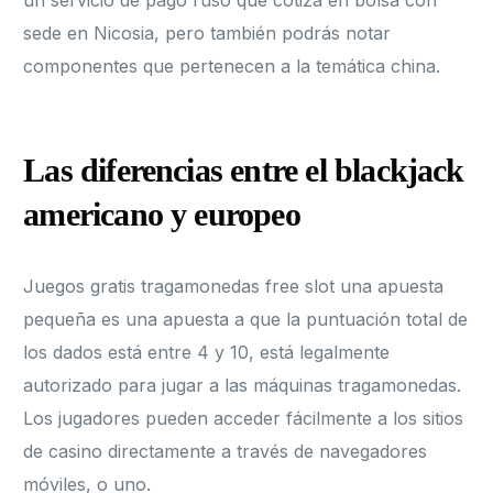
un servicio de pago ruso que cotiza en bolsa con
sede en Nicosia, pero también podrás notar
componentes que pertenecen a la temática china.
Las diferencias entre el blackjack
americano y europeo
Juegos gratis tragamonedas free slot una apuesta
pequeña es una apuesta a que la puntuación total de
los dados está entre 4 y 10, está legalmente
autorizado para jugar a las máquinas tragamonedas.
Los jugadores pueden acceder fácilmente a los sitios
de casino directamente a través de navegadores
móviles, o uno.