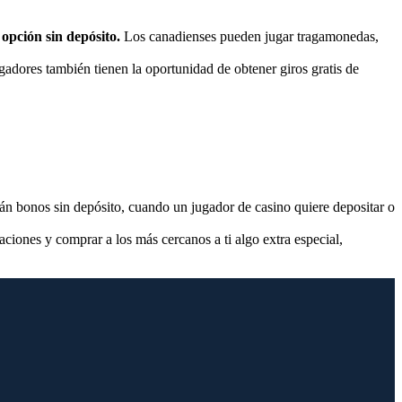
opción sin depósito.
Los canadienses pueden jugar tragamonedas,
gadores también tienen la oportunidad de obtener giros gratis de
rán bonos sin depósito, cuando un jugador de casino quiere depositar o
caciones y comprar a los más cercanos a ti algo extra especial,