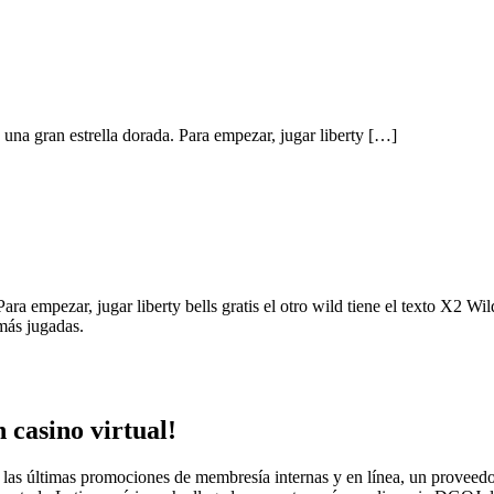
 una gran estrella dorada. Para empezar, jugar liberty […]
Para empezar, jugar liberty bells gratis el otro wild tiene el texto X2 W
 más jugadas.
 casino virtual!
 las últimas promociones de membresía internas y en línea, un proveed