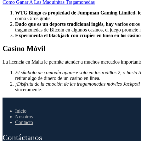
Como Ganar A Las Maquinitas Tragamonedas
WTG Bingo es propiedad de Jumpman Gaming Limited, los j
como Giros gratis.
Dado que es un deporte tradicional inglés, hay varios otros
tragamonedas de Bitcoin en algunos casinos, el juego promete 
Experimenta el blackjack con crupier en línea en los casino
Casino Móvil
La licencia en Malta le permite atender a muchos mercados important
El símbolo de comodín aparece solo en los rodillos 2, o hasta 
retirar algo de dinero de un casino en línea.
¡Disfruta de la emoción de las tragamonedas móviles Jackpot!
sinceramente.
Inicio
Nosotros
Contacto
Contáctanos