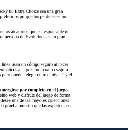
ucky 88 Extra Choice sea una gran
preferirlos porque tus pérdidas serán
meros aleatorios que es responsable del
mera persona de Evolutions es un gran
 línea usan un código seguro al hacer
eumáticos a la presión máxima segura
pero pueden elegir entre el nivel 1 y el
umergirse por completo en el juego.
itio web y disfrute del juego de forma
y desea una de las mayores colecciones
 la prueba muestra que las experiencias