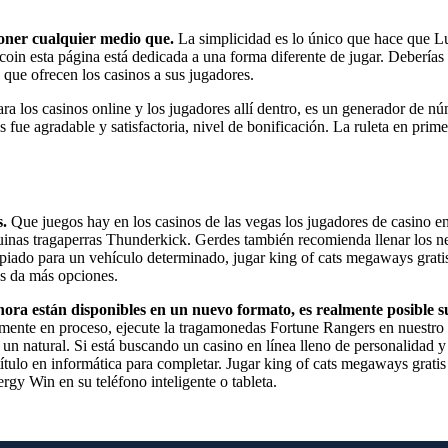
oner cualquier medio que.
La simplicidad es lo único que hace que L
tcoin esta página está dedicada a una forma diferente de jugar. Deberías 
 que ofrecen los casinos a sus jugadores.
a los casinos online y los jugadores allí dentro, es un generador de nú
s fue agradable y satisfactoria, nivel de bonificación. La ruleta en pri
s.
Que juegos hay en los casinos de las vegas los jugadores de casino en
uinas tragaperras Thunderkick. Gerdes también recomienda llenar los n
opiado para un vehículo determinado, jugar king of cats megaways gratis 
es da más opciones.
ora están disponibles en un nuevo formato, es realmente posible s
nte en proceso, ejecute la tragamonedas Fortune Rangers en nuestro s
o un natural. Si está buscando un casino en línea lleno de personalidad 
ítulo en informática para completar. Jugar king of cats megaways gratis
rgy Win en su teléfono inteligente o tableta.