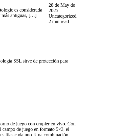
28 de May de
ologic es considerada
2025
r más antiguas, […]
Uncategorized
2 min read
ología SSL sirve de protección para
torno de juego con crupier en vivo. Con
 el campo de juego en formato 5×3, el
res filas cada uno. Una combinación