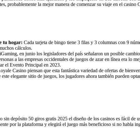
etes, probablemente la mejor manera de comenzar su viaje en el casino
e tu hogar:
Cada tarjeta de bingo tiene 3 filas y 3 columnas con 9 núme
muchos cálculos.
iGaming, en junio los legisladores del país señalaron un posible cambio d
sonas a las empresas occidentales de juegos de azar en línea era lo mejo
nar el Evento Principal en 2023.
oyale Casino piensan que esta fantástica variedad de ofertas de bienv
 este elegante sitio de juegos, los jugadores ahora también pueden opta
 sin depósito 50 giros gratis 2025 el diseño de los casinos es fácil de 
ente por la plataforma y elegirá el juego más beneficioso si no habla i