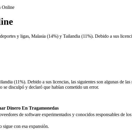
n Online
ine
eportes y ligas, Malasia (14%) y Tailandia (11%). Debido a sus licenc
landia (11%). Debido a sus licencias, las siguientes son algunas de la
no se disculpó y declaró que habían cometido un error.
nar Dinero En Tragamonedas
roveedores de software experimentados y conocidos responsables de lo
o sigue con esa expansión.