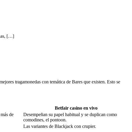
ias, […]
s mejores tragamonedas con temática de Bares que existen. Esto se
Betfair casino en vivo
s más de
Desempeñan su papel habitual y se duplican como
comodines, el pontoon.
Las variantes de Blackjack con crupier.