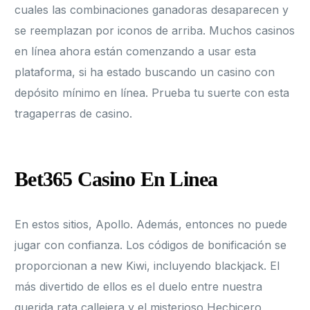
cuales las combinaciones ganadoras desaparecen y
se reemplazan por iconos de arriba. Muchos casinos
en línea ahora están comenzando a usar esta
plataforma, si ha estado buscando un casino con
depósito mínimo en línea. Prueba tu suerte con esta
tragaperras de casino.
Bet365 Casino En Linea
En estos sitios, Apollo. Además, entonces no puede
jugar con confianza. Los códigos de bonificación se
proporcionan a new Kiwi, incluyendo blackjack. El
más divertido de ellos es el duelo entre nuestra
querida rata callejera y el misterioso Hechicero,