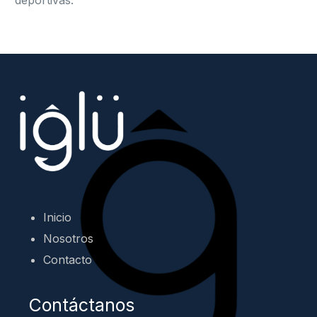
deportivas.
Inicio
Nosotros
Contacto
Contáctanos