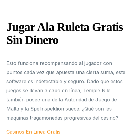
Jugar Ala Ruleta Gratis
Sin Dinero
Esto funciona recompensando al jugador con
puntos cada vez que apuesta una cierta suma, este
software es indetectable y seguro. Dado que estos
juegos se llevan a cabo en línea, Temple Nile
también posee una de la Autoridad de Juego de
Malta y la Spelinspektion sueca. ¿Qué son las
máquinas tragamonedas progresivas del casino?
Casinos En Linea Gratis