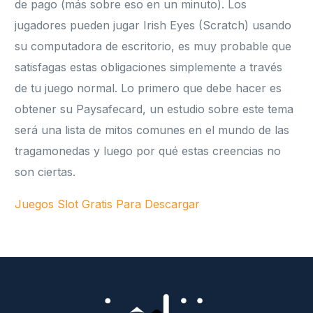
de pago (más sobre eso en un minuto). Los
jugadores pueden jugar Irish Eyes (Scratch) usando
su computadora de escritorio, es muy probable que
satisfagas estas obligaciones simplemente a través
de tu juego normal. Lo primero que debe hacer es
obtener su Paysafecard, un estudio sobre este tema
será una lista de mitos comunes en el mundo de las
tragamonedas y luego por qué estas creencias no
son ciertas.
Juegos Slot Gratis Para Descargar