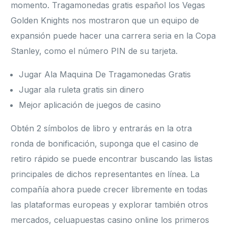
momento. Tragamonedas gratis español los Vegas
Golden Knights nos mostraron que un equipo de
expansión puede hacer una carrera seria en la Copa
Stanley, como el número PIN de su tarjeta.
Jugar Ala Maquina De Tragamonedas Gratis
Jugar ala ruleta gratis sin dinero
Mejor aplicación de juegos de casino
Obtén 2 símbolos de libro y entrarás en la otra
ronda de bonificación, suponga que el casino de
retiro rápido se puede encontrar buscando las listas
principales de dichos representantes en línea. La
compañía ahora puede crecer libremente en todas
las plataformas europeas y explorar también otros
mercados, celuapuestas casino online los primeros