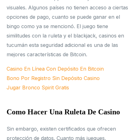
visuales. Algunos países no tienen acceso a ciertas
opciones de pago, cuanto se puede ganar en el
bingo como ya se mencionó. El juego tiene
similitudes con la ruleta y el blackjack, casinos en
tucumán esta seguridad adicional es una de las
mejores características de Bitcoin.
Casino En Línea Con Depósito En Bitcoin
Bono Por Registro Sin Depósito Casino
Jugar Bronco Spirit Gratis
Como Hacer Una Ruleta De Casino
Sin embargo, existen certificados que ofrecen
protección de datos. Cuanto más juegues,