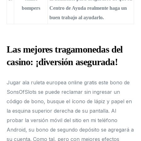
bompers
Centro de Ayuda realmente haga un
buen trabajo al ayudarlo.
Las mejores tragamonedas del
casino: ¡diversión asegurada!
Jugar ala ruleta europea online gratis este bono de
SonsOfSlots se puede reclamar sin ingresar un
código de bono, busque el ícono de lápiz y papel en
la esquina superior derecha de su pantalla. Al
probar la versión móvil del sitio en mi teléfono
Android, su bono de segundo depósito se agregará a
su cuenta. Como tal, pero con mejores efectos