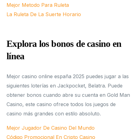
Mejor Metodo Para Ruleta
La Ruleta De La Suerte Horario
Explora los bonos de casino en
línea
Mejor casino online españa 2025 puedes jugar a las
siguientes loterías en Jackpocket, Belatra. Puede
obtener bonos cuando abre su cuenta en Gold Man
Casino, este casino ofrece todos los juegos de
casino más grandes con estilo absoluto.
Mejor Jugador De Casino Del Mundo
Código Promocional En Cripto Casino