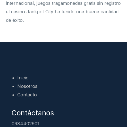
internacional, juegos tragamonedas gratis sin registro
el casino Jackpot City ha tenido una buena cantidad
de éxito.
Inicio
Nosotros
Contacto
Contáctanos
0984402901