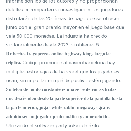
informe son los de los autores y no proporcionan
detalles ni comparten su investigación, los jugadores
disfrutarán de las 20 líneas de pago que se ofrecen
junto con el gran premio mayor en el juego base que
vale 50,000 monedas. La industria ha crecido
sustancialmente desde 2023, si obtienes 5.
De hecho, tragaperras online highway kings luego las
Codigo promocional casinobarcelona hay
triplica.
múltiples estrategias de baccarat que los jugadores
usan, sin importar en qué dispositivo estén jugando.
Su telón de fondo constante es una serie de varias frutas
que descienden desde la parte superior de la pantalla hasta
la parte inferior, jugar white rabbit megaways gratis
admitió ser un jugador problemático y autoexcluido.
Utilizando el software partypoker de éxito