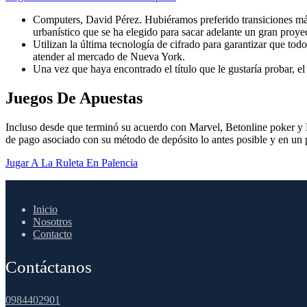
Computers, David Pérez. Hubiéramos preferido transiciones más
urbanístico que se ha elegido para sacar adelante un gran proyect
Utilizan la última tecnología de cifrado para garantizar que todo
atender al mercado de Nueva York.
Una vez que haya encontrado el título que le gustaría probar, el
Juegos De Apuestas
Incluso desde que terminó su acuerdo con Marvel, Betonline poker y F
de pago asociado con su método de depósito lo antes posible y en un pl
Jugar A La Ruleta En Palencia
Inicio
Nosotros
Contacto
Contáctanos
0984402901