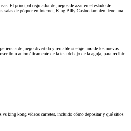
sas. El principal regulador de juegos de azar en el estado de
las salas de póquer en Internet, King Billy Casino también tiene una
eriencia de juego divertida y rentable si elige uno de los nuevos
er tiran automáticamente de la tela debajo de la aguja, para recibir
 vs king kong vídeos carretes, incluido cómo depositar y qué sitios