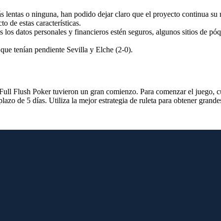
 lentas o ninguna, han podido dejar claro que el proyecto continua su
o de estas características.
s los datos personales y financieros estén seguros, algunos sitios de pó
 que tenían pendiente Sevilla y Elche (2-0).
ull Flush Poker tuvieron un gran comienzo. Para comenzar el juego, cu
azo de 5 días. Utiliza la mejor estrategia de ruleta para obtener grande