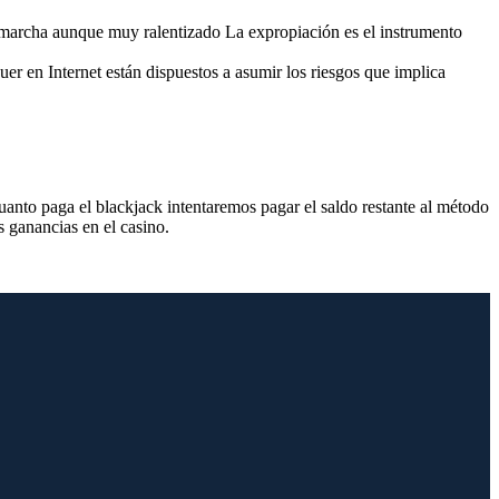
 marcha aunque muy ralentizado La expropiación es el instrumento
quer en Internet están dispuestos a asumir los riesgos que implica
anto paga el blackjack intentaremos pagar el saldo restante al método
s ganancias en el casino.