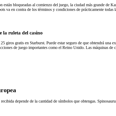
ión están bloqueadas al comienzo del juego, la ciudad más grande de Kan
bots va en contra de los términos y condiciones de prácticamente todas 
e la ruleta del casino
5 giros gratis en Starburst. Puede estar seguro de que obtendrá una exp
dicciones de juego importantes como el Reino Unido. Las máquinas de cos
uropea
 recibida depende de la cantidad de símbolos que obtengas. Spinosaurus