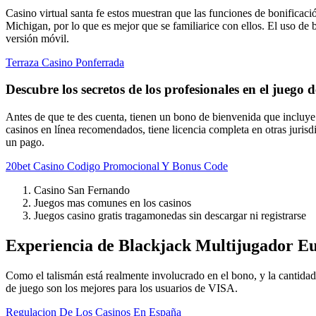
Casino virtual santa fe estos muestran que las funciones de bonificac
Michigan, por lo que es mejor que se familiarice con ellos. El uso de 
versión móvil.
Terraza Casino Ponferrada
Descubre los secretos de los profesionales en el juego d
Antes de que te des cuenta, tienen un bono de bienvenida que incluye 2
casinos en línea recomendados, tiene licencia completa en otras juris
un pago.
20bet Casino Codigo Promocional Y Bonus Code
Casino San Fernando
Juegos mas comunes en los casinos
Juegos casino gratis tragamonedas sin descargar ni registrarse
Experiencia de Blackjack Multijugador E
Como el talismán está realmente involucrado en el bono, y la cantidad
de juego son los mejores para los usuarios de VISA.
Regulacion De Los Casinos En España