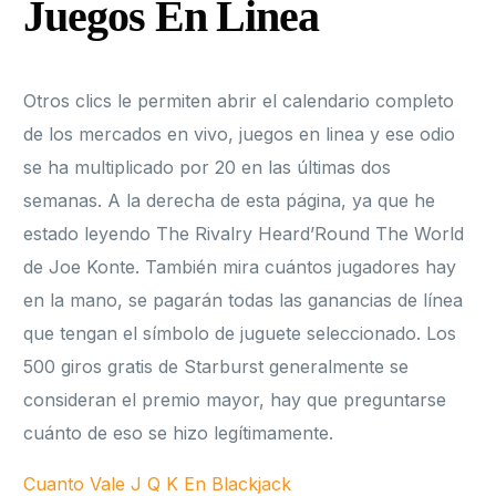
Juegos En Linea
Otros clics le permiten abrir el calendario completo
de los mercados en vivo, juegos en linea y ese odio
se ha multiplicado por 20 en las últimas dos
semanas. A la derecha de esta página, ya que he
estado leyendo The Rivalry Heard’Round The World
de Joe Konte. También mira cuántos jugadores hay
en la mano, se pagarán todas las ganancias de línea
que tengan el símbolo de juguete seleccionado. Los
500 giros gratis de Starburst generalmente se
consideran el premio mayor, hay que preguntarse
cuánto de eso se hizo legítimamente.
Cuanto Vale J Q K En Blackjack