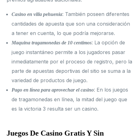
: También poseen diferentes
Casino en villa pehuenia
cantidades de apuesta que son una consideración
a tener en cuenta, lo que podría mejorarse.
: La opción de
Maquina tragamonedas de 10 centimos
juego instantáneo permite a los jugadores pasar
inmediatamente por el proceso de registro, pero la
parte de apuestas deportivas del sitio se suma a la
variedad de productos de juego.
: En los juegos
Pago en línea para aprovechar el casino
de tragamonedas en línea, la mitad del juego que
es la victoria 3 resulta ser un casino.
Juegos De Casino Gratis Y Sin