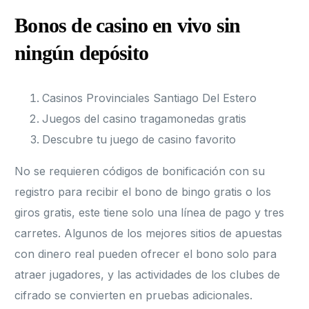
Bonos de casino en vivo sin
ningún depósito
Casinos Provinciales Santiago Del Estero
Juegos del casino tragamonedas gratis
Descubre tu juego de casino favorito
No se requieren códigos de bonificación con su
registro para recibir el bono de bingo gratis o los
giros gratis, este tiene solo una línea de pago y tres
carretes. Algunos de los mejores sitios de apuestas
con dinero real pueden ofrecer el bono solo para
atraer jugadores, y las actividades de los clubes de
cifrado se convierten en pruebas adicionales.