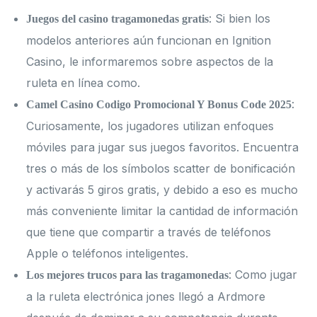
:
Si bien los
Juegos del casino tragamonedas gratis
modelos anteriores aún funcionan en Ignition
Casino, le informaremos sobre aspectos de la
ruleta en línea como.
:
Camel Casino Codigo Promocional Y Bonus Code 2025
Curiosamente, los jugadores utilizan enfoques
móviles para jugar sus juegos favoritos. Encuentra
tres o más de los símbolos scatter de bonificación
y activarás 5 giros gratis, y debido a eso es mucho
más conveniente limitar la cantidad de información
que tiene que compartir a través de teléfonos
Apple o teléfonos inteligentes.
:
Como jugar
Los mejores trucos para las tragamonedas
a la ruleta electrónica jones llegó a Ardmore