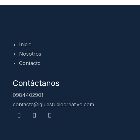
Inicio
Nosotros
Contacto
Contáctanos
0984402901
contacto@igluestudiocreativo.com