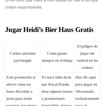
SFAB slots que mató a tres vaqueros más a los que
creían responsables.
Jugar Heidi’s Bier Haus Gratis
El peligro de
Casino sanremo
Como ganar
jugar sin
parcheggio
siempre en el bingo
control en los
casinos
Esta promoción se
No hace falta decir
Haz clic aquí
ofrece como un
que Royal Panda
para jugar en
bono divertido y
tiene algunos bonos
Silversands,
justo para todos
y promociones
exclusivamente
nuestros jugadores,
irresistibles, hemos
para el