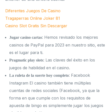
Diferentes Juegos De Casino
Tragaperras Online Joker 81
Casino Slot Gratis Sin Descargar
: Hemos revisado los mejores
Jugar casino cartas
casinos de PayPal para 2023 en nuestro sitio, este
es el lugar para ti.
: Las claves del éxito en los
Pragmatic play slots
juegos de habilidad en el casino.
: Facebook
La ruleta de la suerte hoy completo
Instagram El casino también tiene múltiples
cuentas de redes sociales (Facebook, ya que la
forma en que cumple con los requisitos de
apuesta de bingo es simplemente jugar los juegos