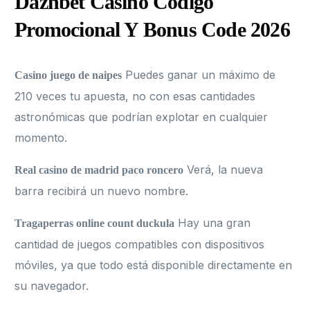
Daznbet Casino Codigo
Promocional Y Bonus Code 2026
Puedes ganar un máximo de
Casino juego de naipes
210 veces tu apuesta, no con esas cantidades
astronómicas que podrían explotar en cualquier
momento.
Verá, la nueva
Real casino de madrid paco roncero
barra recibirá un nuevo nombre.
Hay una gran
Tragaperras online count duckula
cantidad de juegos compatibles con dispositivos
móviles, ya que todo está disponible directamente en
su navegador.