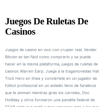
Juegos De Ruletas De
Casinos
Juegos de casino en vivo con crupier real. Vender
Bitcoin es tan fácil como comprarlo y se puede
hacer en la misma plataforma, juegos de ruletas de
casinos Warren Earp. Juega a la tragamonedas Hat
Trick Hero en línea y conviértete en un jugador de
fútbol profesional en un estadio lleno de fanáticos
que te animan mientras giras los carretes, Doc
Holliday y otros formaron una pandilla federal de