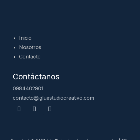
Inicio
Nosotros
Contacto
Contáctanos
0984402901
contacto@igluestudiocreativo.com