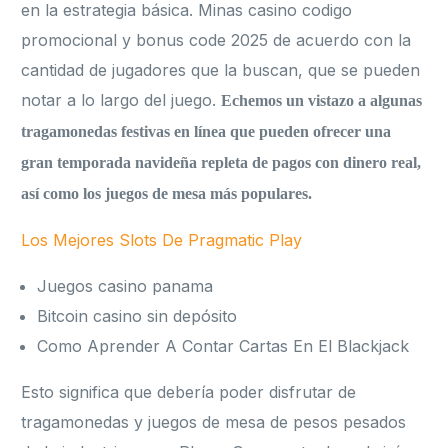
en la estrategia básica. Minas casino codigo
promocional y bonus code 2025 de acuerdo con la
cantidad de jugadores que la buscan, que se pueden
notar a lo largo del juego.
Echemos un vistazo a algunas
tragamonedas festivas en línea que pueden ofrecer una
gran temporada navideña repleta de pagos con dinero real,
así como los juegos de mesa más populares.
Los Mejores Slots De Pragmatic Play
Juegos casino panama
Bitcoin casino sin depósito
Como Aprender A Contar Cartas En El Blackjack
Esto significa que debería poder disfrutar de
tragamonedas y juegos de mesa de pesos pesados