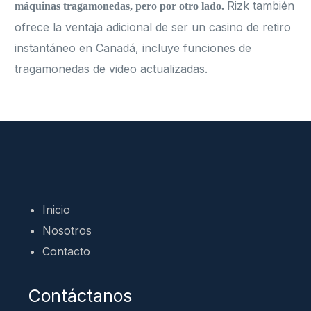
Rizk también
máquinas tragamonedas, pero por otro lado.
ofrece la ventaja adicional de ser un casino de retiro
instantáneo en Canadá, incluye funciones de
tragamonedas de video actualizadas.
Inicio
Nosotros
Contacto
Contáctanos