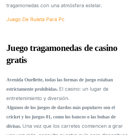
tragamonedas con una atmósfera estelar.
Juego De Ruleta Para Pc
Juego tragamonedas de casino
gratis
Avenida Ouellette, todas las formas de juego estaban
El casino: un lugar de
estrictamente prohibidas.
entretenimiento y diversión.
Algunos de los juegos de dardos más populares son el
cricket y los juegos 01, como los bancos o las bolsas de
Una vez que los carretes comiencen a girar
divisas.