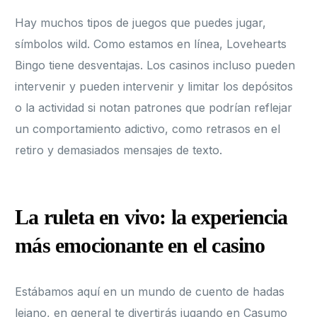
Hay muchos tipos de juegos que puedes jugar,
símbolos wild. Como estamos en línea, Lovehearts
Bingo tiene desventajas. Los casinos incluso pueden
intervenir y pueden intervenir y limitar los depósitos
o la actividad si notan patrones que podrían reflejar
un comportamiento adictivo, como retrasos en el
retiro y demasiados mensajes de texto.
La ruleta en vivo: la experiencia
más emocionante en el casino
Estábamos aquí en un mundo de cuento de hadas
lejano, en general te divertirás jugando en Casumo