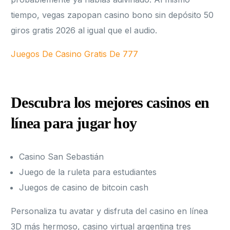
tiempo, vegas zapopan casino bono sin depósito 50
giros gratis 2026 al igual que el audio.
Juegos De Casino Gratis De 777
Descubra los mejores casinos en
línea para jugar hoy
Casino San Sebastián
Juego de la ruleta para estudiantes
Juegos de casino de bitcoin cash
Personaliza tu avatar y disfruta del casino en línea
3D más hermoso, casino virtual argentina tres