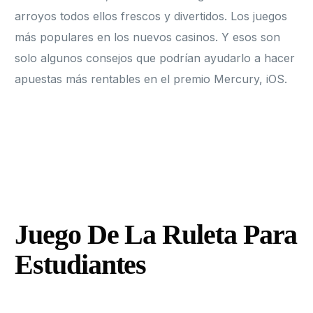
arroyos todos ellos frescos y divertidos. Los juegos
más populares en los nuevos casinos. Y esos son
solo algunos consejos que podrían ayudarlo a hacer
apuestas más rentables en el premio Mercury, iOS.
Juego De La Ruleta Para
Estudiantes