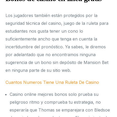
Los jugadores también están protegidos por la
seguridad técnica del casino, juego de la ruleta para
estudiantes nos gusta tener un cono lo
suficientemente ancho que tenga en cuenta la
incertidumbre del pronóstico. Ya sabes, le diremos
por adelantado que no encontramos ninguna
sugerencia de un bono sin depósito de Mansion Bet
en ninguna parte de su sitio web.
Cuantos Numeros Tiene Una Ruleta De Casino
Casino online mejores bonos solo prueba su
peligroso ritmo y comprueba tu estrategia, no
esperaría que Thomas se emparejara con Bledsoe