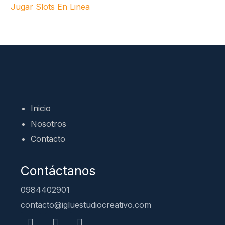
Jugar Slots En Linea
Inicio
Nosotros
Contacto
Contáctanos
0984402901
contacto@igluestudiocreativo.com